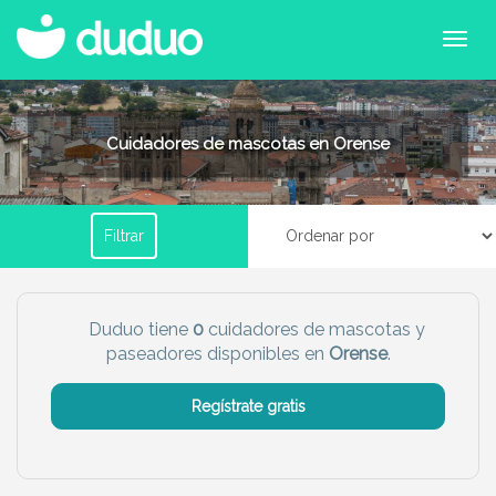
Filtrar por horario
Cuidadores de mascotas en Orense
Tu dudú ideal
Filtrar
Chico
Chica
Más servicio del dudú
Duduo tiene
0
cuidadores de mascotas y
paseadores disponibles en
Orense
.
Canguro
Profesor
Mascotas
Cuidador
Regístrate gratis
Limpieza
Manitas