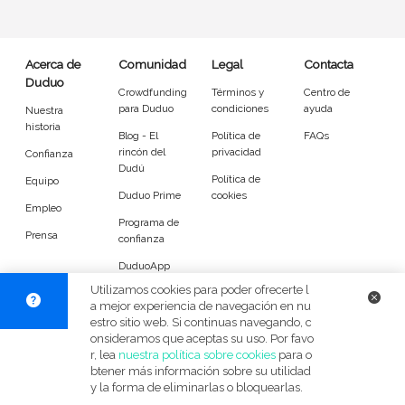
Entrenador
Asistente
Tipo de atención
Acerca de
Comunidad
Legal
Contacta
Duduo
Crowdfunding
Términos y
Centro de
En casa del cuidador
Cuidado en mi casa
para Duduo
condiciones
ayuda
Nuestra
historia
Blog - El
Política de
FAQs
Visitas diarias / comidas
Pasear a los animales
rincón del
privacidad
Confianza
Dudú
Política de
Equipo
Alojamiento de mascotas
Duduo Prime
cookies
Empleo
Programa de
Tamaño de mi mascota
Prensa
confianza
DuduoApp
Pequeños (0-7kg)
Medianos (7-18kg)
para Android
Utilizamos cookies para poder ofrecerte l
a mejor experiencia de navegación en nu
Grandes (18-45kg)
Gigantes (45+kg)
estro sitio web. Si continuas navegando, c
© Duduo 2026
Facebook
X
Instag
onsideramos que aceptas su uso. Por favo
r, lea
nuestra política sobre cookies
para o
Idiomas del dudú
btener más información sobre su utilidad
y la forma de eliminarlas o bloquearlas.