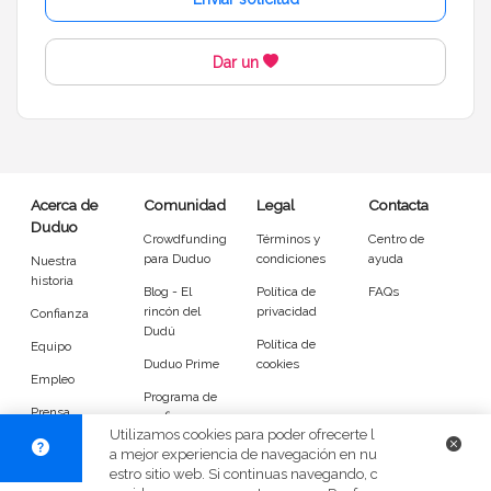
Cerrar
Filtrar
Dar un
Acerca de
Comunidad
Legal
Contacta
Duduo
Crowdfunding
Términos y
Centro de
para Duduo
condiciones
ayuda
Nuestra
historia
Blog - El
Política de
FAQs
rincón del
privacidad
Confianza
Dudú
Política de
Equipo
Duduo Prime
cookies
Empleo
Programa de
Prensa
confianza
Utilizamos cookies para poder ofrecerte l
DuduoApp
a mejor experiencia de navegación en nu
para Android
estro sitio web. Si continuas navegando, c