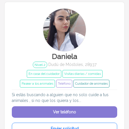
Entrenador
Asistente
Tipo de atención
En casa del cuidador
Cuidado en mi casa
Visitas diarias / comidas
Pasear a los animales
Daniela
Alojamiento de mascotas
Dudú de Móstoles, 28937
Nivel 2
Tamaño de mi mascota
En casa del cuidador
Visitas diarias / comidas
Pasear a los animales
Teléfono
Cuidador de animales
Pequeños (0-7kg)
Medianos (7-18kg)
Si estás buscando a alguien que no solo cuide a tus
animales , si no que los quiera y los...
Grandes (18-45kg)
Gigantes (45+kg)
Ver teléfono
Idiomas del dudú
Enviar solicitud