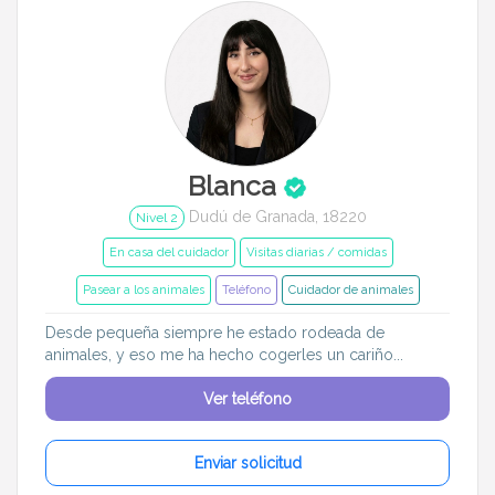
Blanca
Dudú de Granada, 18220
Nivel 2
En casa del cuidador
Visitas diarias / comidas
Pasear a los animales
Teléfono
Cuidador de animales
Desde pequeña siempre he estado rodeada de
animales, y eso me ha hecho cogerles un cariño...
Ver teléfono
Enviar solicitud