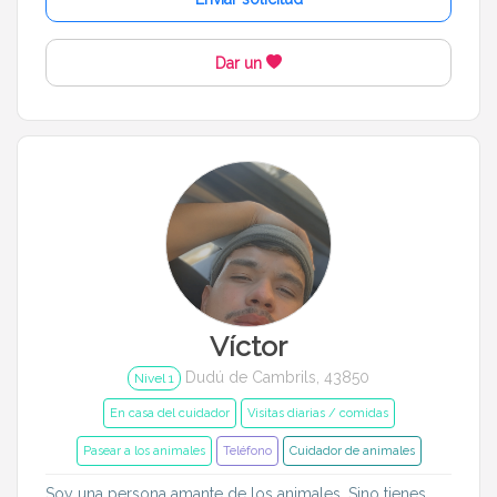
Cerrar
Filtrar
Dar un
Víctor
Dudú de Cambrils, 43850
Nivel 1
En casa del cuidador
Visitas diarias / comidas
Pasear a los animales
Teléfono
Cuidador de animales
Soy una persona amante de los animales. Sino tienes