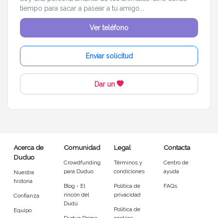
tiempo para sacar a pasear a tu amigo...
Ver teléfono
Enviar solicitud
Dar un
Acerca de
Comunidad
Legal
Contacta
Duduo
Crowdfunding
Términos y
Centro de
para Duduo
condiciones
ayuda
Nuestra
historia
Blog - El
Política de
FAQs
rincón del
privacidad
Confianza
Dudú
Política de
Equipo
Duduo Prime
cookies