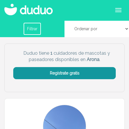
Cuidadores de mascotas en Arona
Filtrar por horario
Filtrar
Tu dudú ideal
Duduo tiene
1
cuidadores de mascotas y
paseadores disponibles en
Arona
.
Chico
Chica
Regístrate gratis
Más servicio del dudú
Canguro
Profesor
Mascotas
Cuidador
Limpieza
Manitas