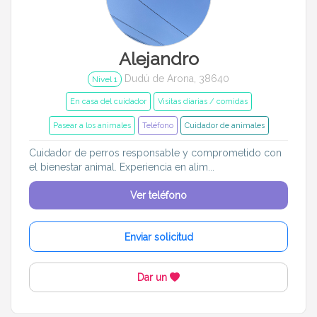
Entrenador
Asistente
Tipo de atención
Alejandro
Dudú de Arona, 38640
En casa del cuidador
Cuidado en mi casa
Nivel 1
En casa del cuidador
Visitas diarias / comidas
Visitas diarias / comidas
Pasear a los animales
Pasear a los animales
Teléfono
Cuidador de animales
Alojamiento de mascotas
Cuidador de perros responsable y comprometido con
el bienestar animal. Experiencia en alim...
Tamaño de mi mascota
Ver teléfono
Pequeños (0-7kg)
Medianos (7-18kg)
Enviar solicitud
Grandes (18-45kg)
Gigantes (45+kg)
Dar un
Idiomas del dudú