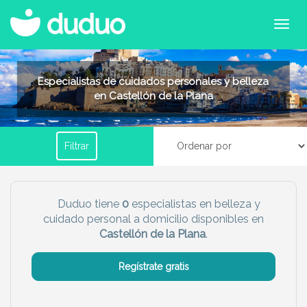
Filtrar por horario
Especialistas de cuidados personales y belleza
en Castellón de la Plana
Tu dudú ideal
Filtrar
Chico
Chica
Más servicio del dudú
Duduo tiene
0
especialistas en belleza y
cuidado personal a domicilio disponibles en
Canguro
Profesor
Castellón de la Plana
.
Mascotas
Cuidador
Regístrate gratis
Limpieza
Manitas