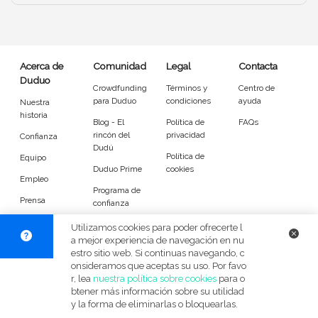
Entrenador
Asistente
Tipo de atención
Acerca de
Comunidad
Legal
Contacta
Duduo
Psicóloga
Fisio
Crowdfunding
Términos y
Centro de
para Duduo
condiciones
ayuda
Nuestra
Masajista
Nutricionista
historia
Blog - El
Política de
FAQs
rincón del
privacidad
Confianza
Peluquería
Maquillaje
Dudú
Política de
Equipo
Duduo Prime
cookies
Pedicura
Depilación
Empleo
Programa de
Prensa
confianza
Idiomas del dudú
DuduoApp
Utilizamos cookies para poder ofrecerte l
para Android
a mejor experiencia de navegación en nu
estro sitio web. Si continuas navegando, c
Cerrar
Filtrar
onsideramos que aceptas su uso. Por favo
© Duduo 2026
Facebook
X
Instag
r, lea
nuestra política sobre cookies
para o
btener más información sobre su utilidad
y la forma de eliminarlas o bloquearlas.