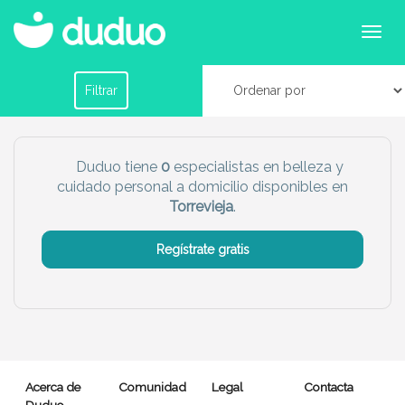
Especialistas de cuidados personales y belleza
en Torrevieja
Filtrar por horario
Filtrar
Tu dudú ideal
Duduo tiene
0
especialistas en belleza y
cuidado personal a domicilio disponibles en
Chico
Chica
Torrevieja
.
Más servicio del dudú
Regístrate gratis
Canguro
Profesor
Mascotas
Cuidador
Limpieza
Manitas
Acerca de
Comunidad
Legal
Contacta