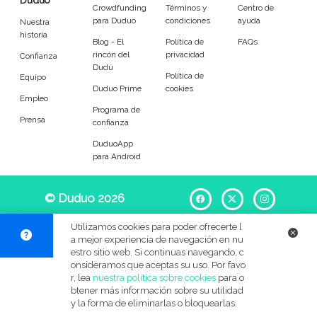
Duduo
Entrenador
Asistente
Crowdfunding
Términos y
Centro de
para Duduo
condiciones
ayuda
Nuestra
historia
Tipo de atención
Blog - El
Política de
FAQs
rincón del
privacidad
Confianza
Dudú
Política de
Equipo
Psicóloga
Fisio
Duduo Prime
cookies
Empleo
Programa de
Masajista
Nutricionista
Prensa
confianza
DuduoApp
Peluquería
Maquillaje
para Android
Pedicura
Depilación
© Duduo 2026
Facebook
X
Instag
Idiomas del dudú
Utilizamos cookies para poder ofrecerte l
a mejor experiencia de navegación en nu
estro sitio web. Si continuas navegando, c
Cerrar
Filtrar
onsideramos que aceptas su uso. Por favo
r, lea
nuestra política sobre cookies
para o
btener más información sobre su utilidad
y la forma de eliminarlas o bloquearlas.