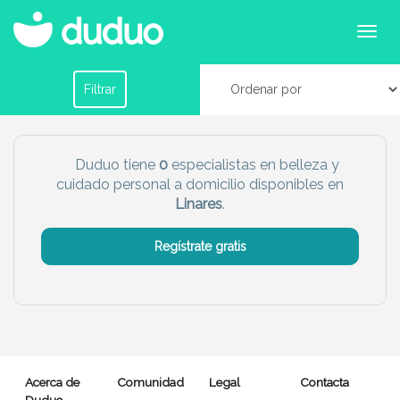
Especialistas de cuidados personales y belleza
en Linares
Filtrar por horario
Filtrar
Tu dudú ideal
Duduo tiene
0
especialistas en belleza y
cuidado personal a domicilio disponibles en
Chico
Chica
Linares
.
Más servicio del dudú
Regístrate gratis
Canguro
Profesor
Mascotas
Cuidador
Limpieza
Manitas
Acerca de
Comunidad
Legal
Contacta