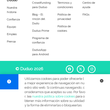
Duduo
Entrenador
Asistente
Crowdfunding
Términos y
Centro de
para Duduo
condiciones
ayuda
Nuestra
historia
Tipo de atención
Blog - El
Política de
FAQs
rincón del
privacidad
Confianza
Dudú
Política de
Equipo
Psicóloga
Fisio
Duduo Prime
cookies
Empleo
Programa de
Masajista
Nutricionista
Prensa
confianza
DuduoApp
Peluquería
Maquillaje
para Android
Pedicura
Depilación
© Duduo 2026
Facebook
X
Instag
Idiomas del dudú
Utilizamos cookies para poder ofrecerte l
a mejor experiencia de navegación en nu
estro sitio web. Si continuas navegando, c
Cerrar
Filtrar
onsideramos que aceptas su uso. Por favo
r, lea
nuestra política sobre cookies
para o
btener más información sobre su utilidad
y la forma de eliminarlas o bloquearlas.