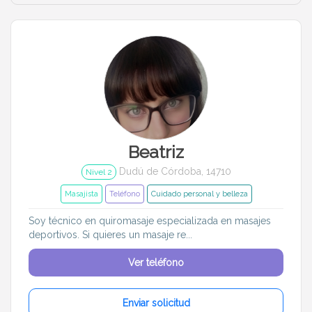
Entrenador
Asistente
Tipo de atención
Psicóloga
Fisio
Masajista
Nutricionista
Peluquería
Maquillaje
Beatriz
Dudú de Córdoba, 14710
Nivel 2
Pedicura
Depilación
Masajista
Teléfono
Cuidado personal y belleza
Idiomas del dudú
Soy técnico en quiromasaje especializada en masajes
deportivos. Si quieres un masaje re...
Cerrar
Filtrar
Ver teléfono
Enviar solicitud