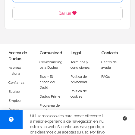
Dar un
Acerca de
Comunidad
Legal
Contacta
Duduo
Crowdfunding
Términos y
Centro de
para Duduo
condiciones
ayuda
Nuestra
historia
Blog - El
Política de
FAQs
rincón del
privacidad
Confianza
Dudú
Política de
Equipo
Duduo Prime
cookies
Empleo
Programa de
Prensa
confianza
Utilizamos cookies para poder ofrecerte l
DuduoApp
a mejor experiencia de navegación en nu
para Android
estro sitio web. Si continuas navegando, c
onsideramos que aceptas su uso. Por favo