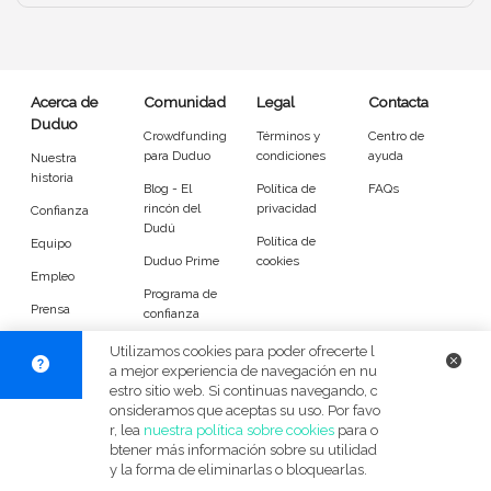
Entrenador
Asistente
Tipo de atención
Acerca de
Comunidad
Legal
Contacta
Duduo
Psicóloga
Fisio
Crowdfunding
Términos y
Centro de
para Duduo
condiciones
ayuda
Nuestra
Masajista
Nutricionista
historia
Blog - El
Política de
FAQs
rincón del
privacidad
Confianza
Peluquería
Maquillaje
Dudú
Política de
Equipo
Duduo Prime
cookies
Pedicura
Depilación
Empleo
Programa de
Prensa
confianza
Idiomas del dudú
DuduoApp
Utilizamos cookies para poder ofrecerte l
para Android
a mejor experiencia de navegación en nu
estro sitio web. Si continuas navegando, c
Cerrar
Filtrar
onsideramos que aceptas su uso. Por favo
© Duduo 2026
Facebook
X
Instag
r, lea
nuestra política sobre cookies
para o
btener más información sobre su utilidad
y la forma de eliminarlas o bloquearlas.