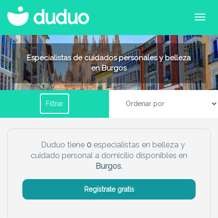
Filtrar por horario
Especialistas de cuidados personales y belleza
en Burgos
Tu dudú ideal
Filtrar
Chico
Chica
Más servicio del dudú
Duduo tiene
0
especialistas en belleza y
cuidado personal a domicilio disponibles en
Canguro
Profesor
Burgos
.
Mascotas
Cuidador
Regístrate gratis
Limpieza
Manitas