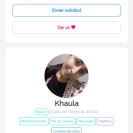
Enviar solicitud
Dar un
Khaula
Dudú de Valencia, 46022
Nivel 1
Refuerzo escolar
Por las noches
Para jugar
Teléfono
Cuidado de niños