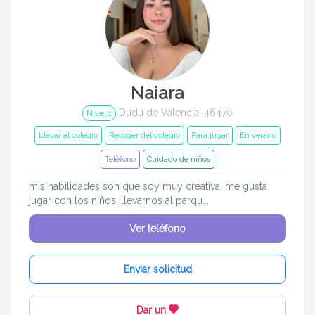
Naiara
Dudú de Valencia, 46470
Nivel 1
Llevar al colegio
Recoger del colegio
Para jugar
En verano
Teléfono
Cuidado de niños
mis habilidades son que soy muy creativa, me gusta
jugar con los niños, llevarnos al parqu...
Ver teléfono
Enviar solicitud
Dar un