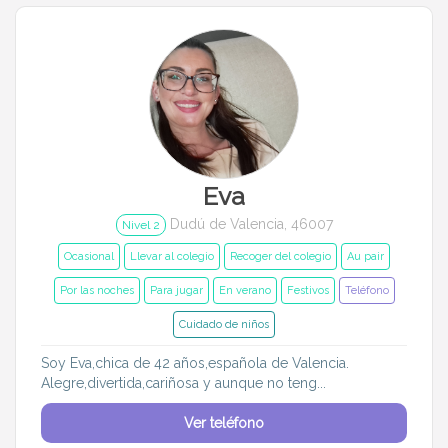
Entrenador
Asistente
Tipo de atención
Ocasional
Llevar al colegio
Recoger del colegio
A tiempo fijo
Eva
Refuerzo escolar
Au pair
Dudú de Valencia, 46007
Nivel 2
Por las noches
Para jugar
Ocasional
Llevar al colegio
Recoger del colegio
Au pair
Por las noches
Para jugar
En verano
Festivos
Teléfono
En verano
Festivos
Cuidado de niños
BB&C
Soy Eva,chica de 42 años,española de Valencia.
Alegre,divertida,cariñosa y aunque no teng...
Edades de mis pequeños
Ver teléfono
Menos de 6 meses
6 meses a 1 año