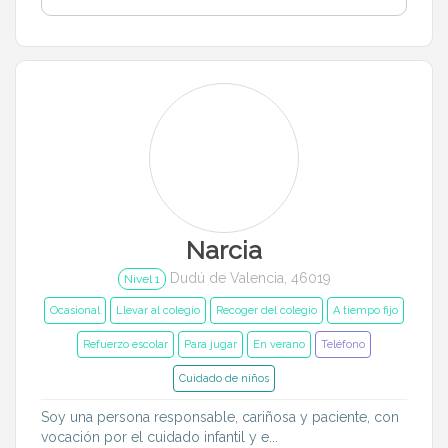
Narcia
Dudú de Valencia, 46019
Nivel 1
Ocasional
Llevar al colegio
Recoger del colegio
A tiempo fijo
Refuerzo escolar
Para jugar
En verano
Teléfono
Cuidado de niños
Soy una persona responsable, cariñosa y paciente, con
vocación por el cuidado infantil y e...