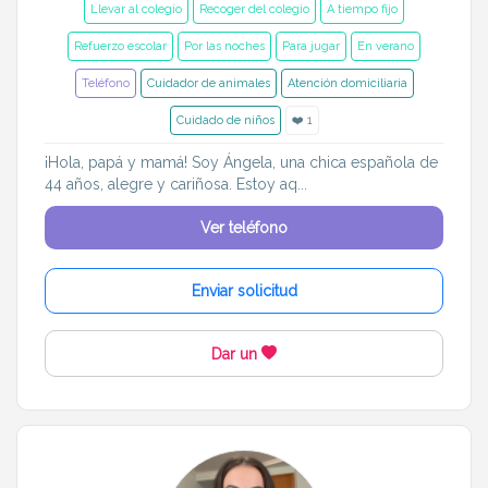
Llevar al colegio
Recoger del colegio
A tiempo fijo
Refuerzo escolar
Por las noches
Para jugar
En verano
Teléfono
Cuidador de animales
Atención domiciliaria
Cuidado de niños
❤️ 1
¡Hola, papá y mamá! Soy Ángela, una chica española de
44 años, alegre y cariñosa. Estoy aq...
Ver teléfono
Enviar solicitud
Dar un