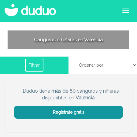
Filtrar por horario
Canguros o niñeras en Valencia
Tu dudú ideal
Filtrar
Chico
Chica
Más servicio del dudú
Duduo tiene
más de 60
canguros y niñeras
disponibles en
Valencia
.
Canguro
Profesor
Mascotas
Cuidador
Regístrate gratis
Limpieza
Manitas