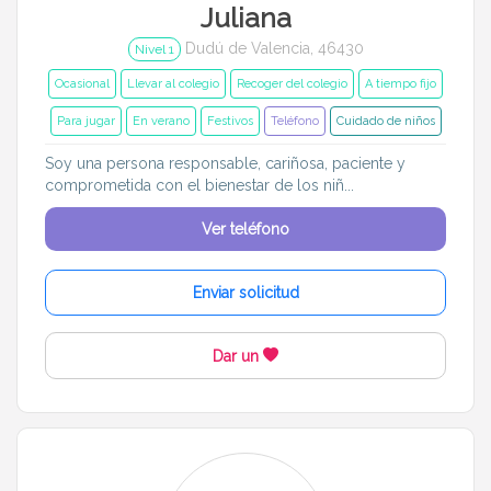
Juliana
Dudú de Valencia, 46430
Nivel 1
Ocasional
Llevar al colegio
Recoger del colegio
A tiempo fijo
Para jugar
En verano
Festivos
Teléfono
Cuidado de niños
Soy una persona responsable, cariñosa, paciente y
comprometida con el bienestar de los niñ...
Ver teléfono
Enviar solicitud
Dar un