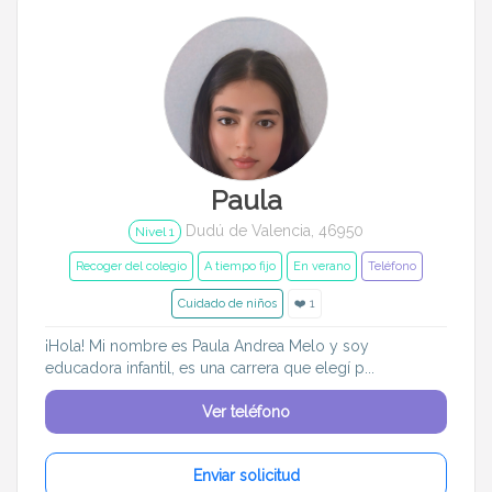
Paula
Dudú de Valencia, 46950
Nivel 1
Recoger del colegio
A tiempo fijo
En verano
Teléfono
Cuidado de niños
❤️ 1
¡Hola! Mi nombre es Paula Andrea Melo y soy
educadora infantil, es una carrera que elegí p...
Ver teléfono
Enviar solicitud