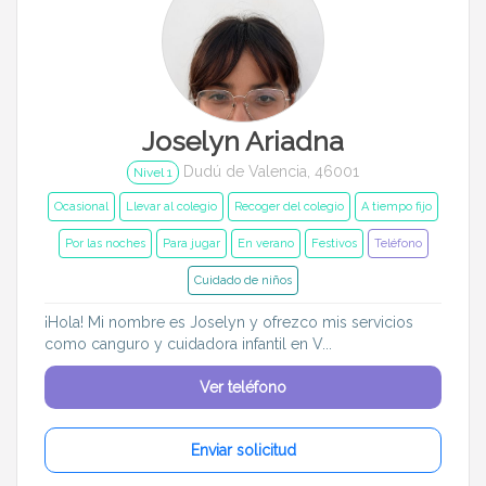
Joselyn Ariadna
Dudú de Valencia, 46001
Nivel 1
Ocasional
Llevar al colegio
Recoger del colegio
A tiempo fijo
Por las noches
Para jugar
En verano
Festivos
Teléfono
Cuidado de niños
¡Hola! Mi nombre es Joselyn y ofrezco mis servicios
como canguro y cuidadora infantil en V...
Ver teléfono
Enviar solicitud