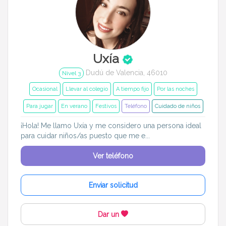
Uxía
Dudú de Valencia, 46010
Nivel 3
Ocasional
Llevar al colegio
A tiempo fijo
Por las noches
Para jugar
En verano
Festivos
Teléfono
Cuidado de niños
¡Hola! Me llamo Uxía y me considero una persona ideal
para cuidar niños/as puesto que me e...
Ver teléfono
Enviar solicitud
Dar un