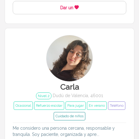
Dar un
Carla
Dudú de Valencia, 46001
Nivel 2
Ocasional
Refuerzo escolar
Para jugar
En verano
Teléfono
Cuidado de niños
Me considero una persona cercana, responsable y
tranquila. Soy paciente, organizada y apre...