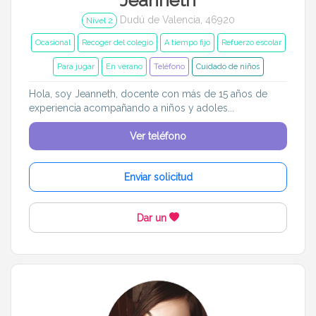
Dudú de Valencia, 46920
Nivel 2
Ocasional
Recoger del colegio
A tiempo fijo
Refuerzo escolar
Para jugar
En verano
Teléfono
Cuidado de niños
Hola, soy Jeanneth, docente con más de 15 años de
experiencia acompañando a niños y adoles...
Ver teléfono
Enviar solicitud
Dar un