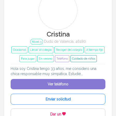
Cristina
Dudú de Valencia, 46180
Nivel 3
Ocasional
Llevar al colegio
Recoger del colegio
A tiempo fijo
Para jugar
En verano
Teléfono
Cuidado de niños
Hola soy Cristina tengo 33 años, me considero una
chica responsable muy simpática. Estudié...
Ver teléfono
Enviar solicitud
Dar un