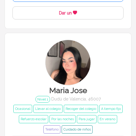
Dar un
Maria Jose
Dudú de Valencia, 46007
Nivel 1
Ocasional
Llevar al colegio
Recoger del colegio
A tiempo fijo
Refuerzo escolar
Por las noches
Para jugar
En verano
Teléfono
Cuidado de niños