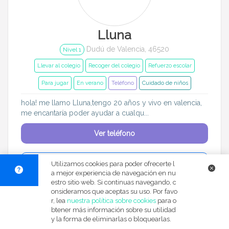
Lluna
Dudú de Valencia, 46520
Nivel 1
Llevar al colegio
Recoger del colegio
Refuerzo escolar
Para jugar
En verano
Teléfono
Cuidado de niños
hola! me llamo Lluna,tengo 20 años y vivo en valencia,
me encantaría poder ayudar a cualqu...
Ver teléfono
Enviar solicitud
Utilizamos cookies para poder ofrecerte l
a mejor experiencia de navegación en nu
estro sitio web. Si continuas navegando, c
onsideramos que aceptas su uso. Por favo
Dar un
r, lea
nuestra política sobre cookies
para o
btener más información sobre su utilidad
y la forma de eliminarlas o bloquearlas.