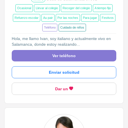
Ocasional
Llevar al colegio
Recoger del colegio
A tiempo fijo
Refuerzo escolar
Au pair
Por las noches
Para jugar
Festivos
Teléfono
Cuidado de niños
Hola, me llamo Ivan, soy italiano y actualmente vivo en
Salamanca, donde estoy realizando...
Ver teléfono
Enviar solicitud
Dar un