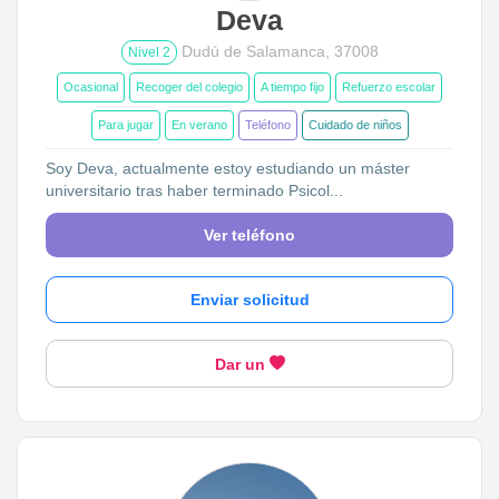
Deva
Dudú de Salamanca, 37008
Nivel 2
Ocasional
Recoger del colegio
A tiempo fijo
Refuerzo escolar
Para jugar
En verano
Teléfono
Cuidado de niños
Soy Deva, actualmente estoy estudiando un máster
universitario tras haber terminado Psicol...
Ver teléfono
Enviar solicitud
Dar un