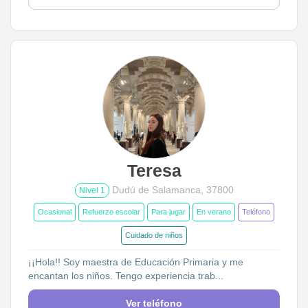
Teresa
Dudú de Salamanca, 37800
Nivel 1
Ocasional
Refuerzo escolar
Para jugar
En verano
Teléfono
Cuidado de niños
¡¡Hola!! Soy maestra de Educación Primaria y me
encantan los niños. Tengo experiencia trab...
Ver teléfono