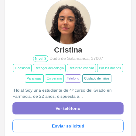
Cristina
Dudú de Salamanca, 37007
Nivel 3
Ocasional
Recoger del colegio
Refuerzo escolar
Por las noches
Para jugar
En verano
Teléfono
Cuidado de niños
¡Hola! Soy una estudiante de 4º curso del Grado en
Farmacia, de 22 años, dispuesta a...
Ver teléfono
Enviar solicitud