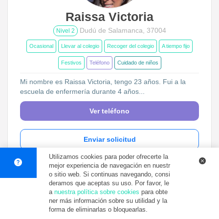
Raissa Victoria
Dudú de Salamanca, 37004
Nivel 2
Ocasional
Llevar al colegio
Recoger del colegio
A tiempo fijo
Festivos
Teléfono
Cuidado de niños
Mi nombre es Raissa Victoria, tengo 23 años. Fui a la
escuela de enfermería durante 4 años...
Ver teléfono
Enviar solicitud
Utilizamos cookies para poder ofrecerte la
mejor experiencia de navegación en nuestr
Dar un
o sitio web. Si continuas navegando, consi
deramos que aceptas su uso. Por favor, le
a
nuestra política sobre cookies
para obte
ner más información sobre su utilidad y la
forma de eliminarlas o bloquearlas.