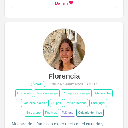
Dar un
Florencia
Dudú de Salamanca, 37007
Nivel 3
Ocasional
Llevar al colegio
Recoger del colegio
A tiempo fijo
Refuerzo escolar
Au pair
Por las noches
Para jugar
En verano
Festivos
Teléfono
Cuidado de niños
Maestra de infantil con experiencia en el cuidado y