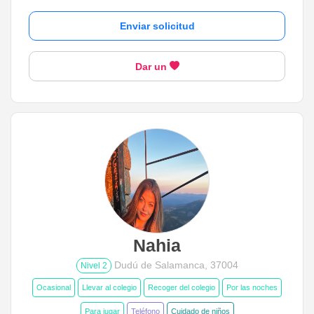
Enviar solicitud
Dar un
Nahia
Dudú de Salamanca, 37004
Nivel 2
Ocasional
Llevar al colegio
Recoger del colegio
Por las noches
Para jugar
Teléfono
Cuidado de niños