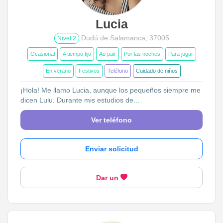
Lucia
Dudú de Salamanca, 37005
Nivel 2
Ocasional
A tiempo fijo
Au pair
Por las noches
Para jugar
En verano
Festivos
Teléfono
Cuidado de niños
¡Hola! Me llamo Lucia, aunque los pequeños siempre me
dicen Lulu. Durante mis estudios de...
Ver teléfono
Enviar solicitud
Dar un