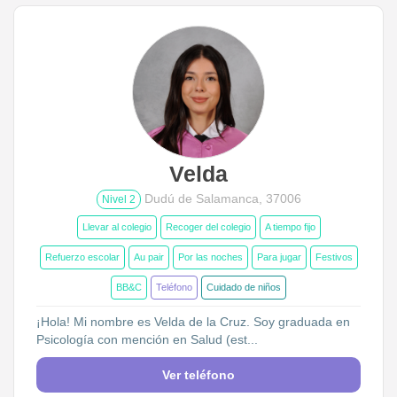
Entrenador
Asistente
Tipo de atención
Ocasional
Llevar al colegio
Recoger del colegio
A tiempo fijo
Velda
Refuerzo escolar
Au pair
Dudú de Salamanca, 37006
Nivel 2
Por las noches
Para jugar
Llevar al colegio
Recoger del colegio
A tiempo fijo
Refuerzo escolar
Au pair
Por las noches
Para jugar
Festivos
En verano
Festivos
BB&C
Teléfono
Cuidado de niños
BB&C
¡Hola! Mi nombre es Velda de la Cruz. Soy graduada en
Psicología con mención en Salud (est...
Edades de mis pequeños
Ver teléfono
Menos de 6 meses
6 meses a 1 año