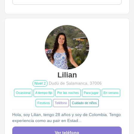
Lilian
Dudú de Salamanca, 37006
Nivel 2
Ocasional
A tiempo fijo
Por las noches
Para jugar
En verano
Festivos
Teléfono
Cuidado de niños
Hola, soy Lilian, tengo 28 años y soy de Colombia. Tengo
experiencia como au pair en Estad...
Ver teléfono