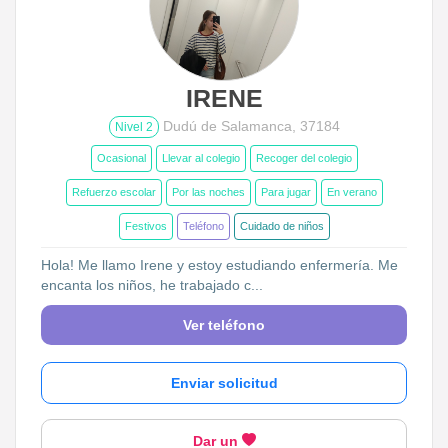
IRENE
Dudú de Salamanca, 37184
Nivel 2
Ocasional
Llevar al colegio
Recoger del colegio
Refuerzo escolar
Por las noches
Para jugar
En verano
Festivos
Teléfono
Cuidado de niños
Hola! Me llamo Irene y estoy estudiando enfermería. Me
encanta los niños, he trabajado c...
Ver teléfono
Enviar solicitud
Dar un