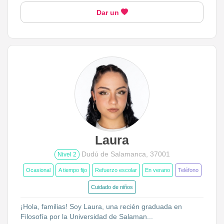
Dar un
Laura
Dudú de Salamanca, 37001
Nivel 2
Ocasional
A tiempo fijo
Refuerzo escolar
En verano
Teléfono
Cuidado de niños
¡Hola, familias! Soy Laura, una recién graduada en
Filosofía por la Universidad de Salaman...