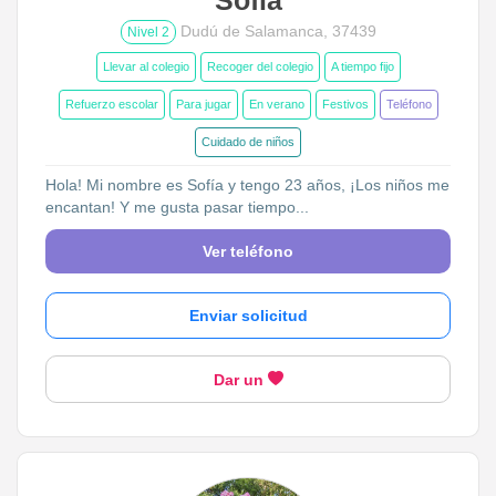
Dudú de Salamanca, 37439
Nivel 2
Llevar al colegio
Recoger del colegio
A tiempo fijo
Refuerzo escolar
Para jugar
En verano
Festivos
Teléfono
Cuidado de niños
Hola! Mi nombre es Sofía y tengo 23 años, ¡Los niños me
encantan! Y me gusta pasar tiempo...
Ver teléfono
Enviar solicitud
Dar un