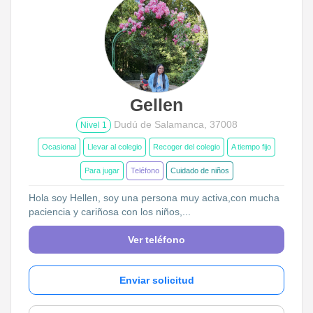
Gellen
Dudú de Salamanca, 37008
Nivel 1
Ocasional
Llevar al colegio
Recoger del colegio
A tiempo fijo
Para jugar
Teléfono
Cuidado de niños
Hola soy Hellen, soy una persona muy activa,con mucha
paciencia y cariñosa con los niños,...
Ver teléfono
Enviar solicitud