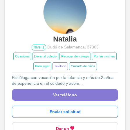
Natalia
Dudú de Salamanca, 37005
Nivel 1
Ocasional
Llevar al colegio
Recoger del colegio
Por las noches
Para jugar
Teléfono
Cuidado de niños
Psicóloga con vocación por la infancia y más de 2 años
de experiencia en el cuidado y acom...
Ver teléfono
Enviar solicitud
Dar un