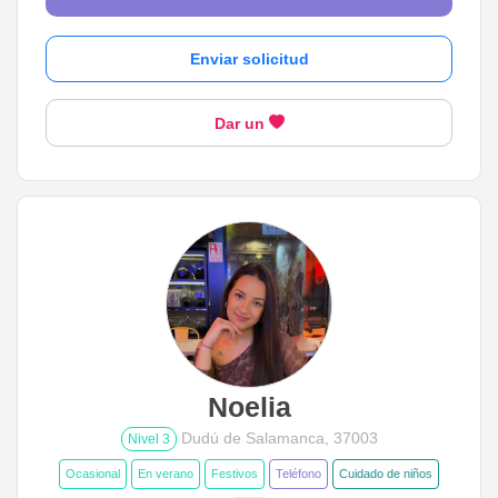
Enviar solicitud
Dar un
Noelia
Dudú de Salamanca, 37003
Nivel 3
Ocasional
En verano
Festivos
Teléfono
Cuidado de niños