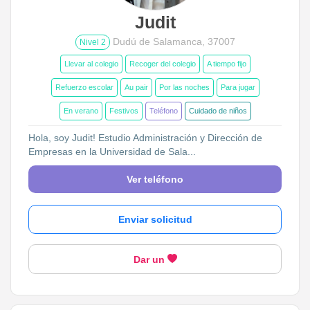
Judit
Dudú de Salamanca, 37007
Nivel 2
Llevar al colegio
Recoger del colegio
A tiempo fijo
Refuerzo escolar
Au pair
Por las noches
Para jugar
En verano
Festivos
Teléfono
Cuidado de niños
Hola, soy Judit! Estudio Administración y Dirección de
Empresas en la Universidad de Sala...
Ver teléfono
Enviar solicitud
Dar un