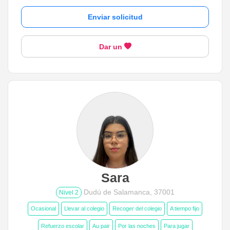
Enviar solicitud
1 año a 3 años
3 años a 6 años
Dar un
6 años a 12 años
Más de 12 años
Idiomas del dudú
Cerrar
Filtrar
Sara
Dudú de Salamanca, 37001
Nivel 2
Ocasional
Llevar al colegio
Recoger del colegio
A tiempo fijo
Refuerzo escolar
Au pair
Por las noches
Para jugar