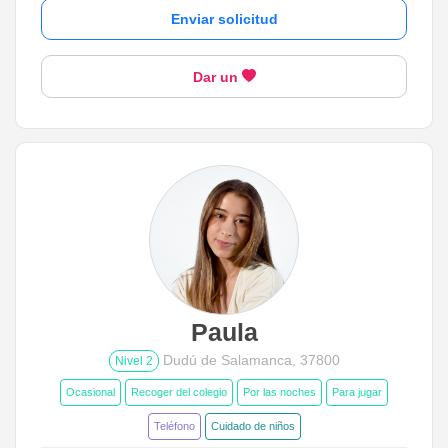
Enviar solicitud
Dar un
Paula
Dudú de Salamanca, 37800
Nivel 2
Ocasional
Recoger del colegio
Por las noches
Para jugar
Teléfono
Cuidado de niños