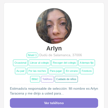
Arlyn
Dudú de Salamanca, 37006
Nivel 1
Ocasional
Llevar al colegio
Recoger del colegio
A tiempo fijo
Au pair
Por las noches
Para jugar
En verano
Festivos
BB&C
Teléfono
Cuidado de niños
Estimado/a responsable de selección: Mi nombre es Arlyn
Taracena y me dirijo a usted para...
Ver teléfono