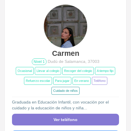
Carmen
Dudú de Salamanca, 37003
Nivel 1
Ocasional
Llevar al colegio
Recoger del colegio
A tiempo fijo
Refuerzo escolar
Para jugar
En verano
Teléfono
Cuidado de niños
Graduada en Educación Infantil, con vocación por el
cuidado y la educación de niños y niña...
Ver teléfono