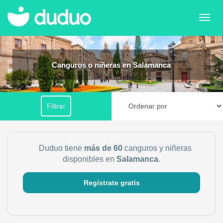
Filtrar por horario
Canguros o niñeras en Salamanca
Tu dudú ideal
Filtrar
Chico
Chica
Más servicio del dudú
Duduo tiene
más de 60
canguros y niñeras
Canguro
Profesor
disponibles en
Salamanca
.
Mascotas
Cuidador
Regístrate gratis
Limpieza
Manitas