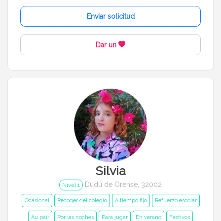
Enviar solicitud
1 año a 3 años
3 años a 6 años
Dar un
6 años a 12 años
Más de 12 años
Idiomas del dudú
Cerrar
Filtrar
Silvia
Dudú de Orense, 32002
Nivel 1
Ocasional
Recoger del colegio
A tiempo fijo
Refuerzo escolar
Au pair
Por las noches
Para jugar
En verano
Festivos