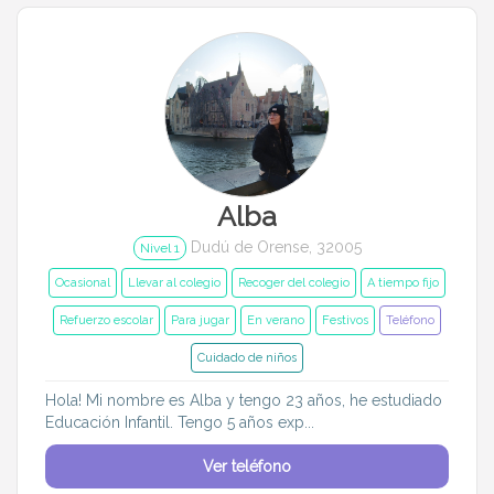
Entrenador
Asistente
Tipo de atención
Ocasional
Llevar al colegio
Recoger del colegio
A tiempo fijo
Alba
Refuerzo escolar
Au pair
Dudú de Orense, 32005
Nivel 1
Por las noches
Para jugar
Ocasional
Llevar al colegio
Recoger del colegio
A tiempo fijo
Refuerzo escolar
Para jugar
En verano
Festivos
Teléfono
En verano
Festivos
Cuidado de niños
BB&C
Hola! Mi nombre es Alba y tengo 23 años, he estudiado
Educación Infantil. Tengo 5 años exp...
Edades de mis pequeños
Ver teléfono
Menos de 6 meses
6 meses a 1 año