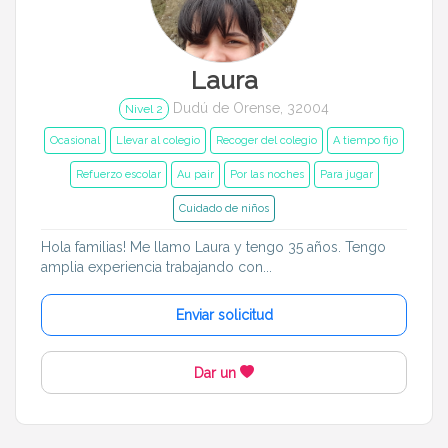
Laura
Dudú de Orense, 32004
Nivel 2
Ocasional
Llevar al colegio
Recoger del colegio
A tiempo fijo
Refuerzo escolar
Au pair
Por las noches
Para jugar
Cuidado de niños
Hola familias! Me llamo Laura y tengo 35 años. Tengo
amplia experiencia trabajando con...
Enviar solicitud
Dar un