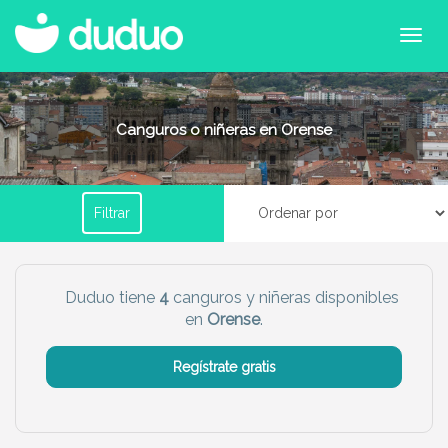
Filtrar por horario
Canguros o niñeras en Orense
Tu dudú ideal
Filtrar
Chico
Chica
Más servicio del dudú
Duduo tiene
4
canguros y niñeras disponibles
en
Orense
.
Canguro
Profesor
Mascotas
Cuidador
Regístrate gratis
Limpieza
Manitas