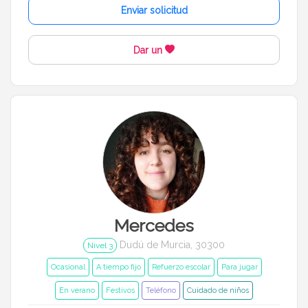
Enviar solicitud
Dar un
Mercedes
Dudú de Murcia, 30300
Nivel 3
Ocasional
A tiempo fijo
Refuerzo escolar
Para jugar
En verano
Festivos
Teléfono
Cuidado de niños