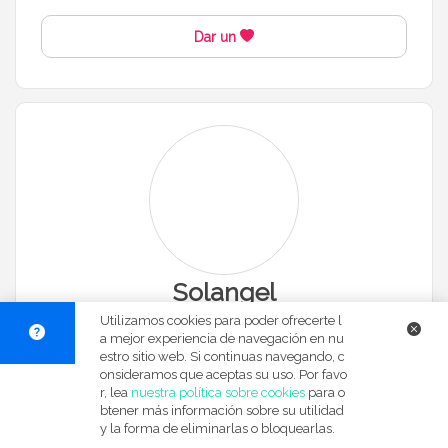
Dar un
Solangel
Dudú de Murcia, 30500
Utilizamos cookies para poder ofrecerte l
Nivel 1
a mejor experiencia de navegación en nu
Recoger del colegio
A tiempo fijo
Por las noches
Para jugar
estro sitio web. Si continuas navegando, c
onsideramos que aceptas su uso. Por favo
En verano
Festivos
Teléfono
Cuidado de niños
r, lea
nuestra política sobre cookies
para o
btener más información sobre su utilidad
Hola 😊, si estás buscando a alguien que cuide de tus
y la forma de eliminarlas o bloquearlas.
peques con responsabilidad, cariño y...