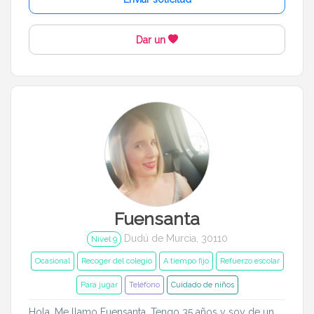
1 año a 3 años
3 años a 6 años
Dar un
6 años a 12 años
Más de 12 años
Idiomas del dudú
Cerrar
Filtrar
Fuensanta
Dudú de Murcia, 30110
Nivel 9
Ocasional
Recoger del colegio
A tiempo fijo
Refuerzo escolar
Para jugar
Teléfono
Cuidado de niños
Hola. Me llamo Fuensanta. Tengo 35 años y soy de un