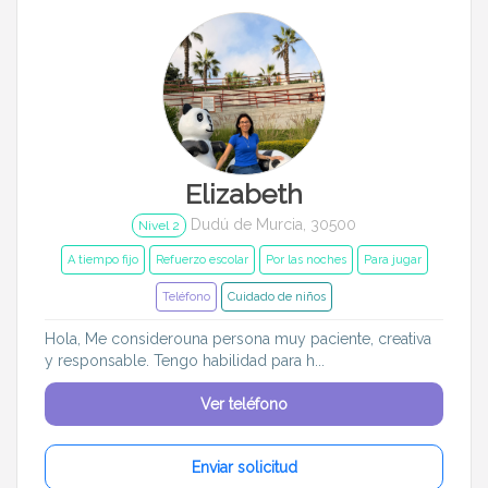
Elizabeth
Dudú de Murcia, 30500
Nivel 2
A tiempo fijo
Refuerzo escolar
Por las noches
Para jugar
Teléfono
Cuidado de niños
Hola, Me considerouna persona muy paciente, creativa
y responsable. Tengo habilidad para h...
Ver teléfono
Enviar solicitud