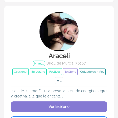
Araceli
Dudú de Murcia, 30107
Nivel 1
Ocasional
En verano
Festivos
Teléfono
Cuidado de niños
❤️ 1
¡Hola! Me llamo Eli, una persona llena de energía, alegre
y creativa, a la que le encanta...
Ver teléfono