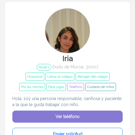
Iria
Dudú de Murcia, 30007
Nivel 1
Ocasional
Llevar al colegio
Recoger del colegio
Por las noches
Para jugar
Teléfono
Cuidado de niños
Hola, soy una persona responsable, cariñosa y paciente
a la que le gusta trabajar con niño...
Ver teléfono
Enviar solicitud