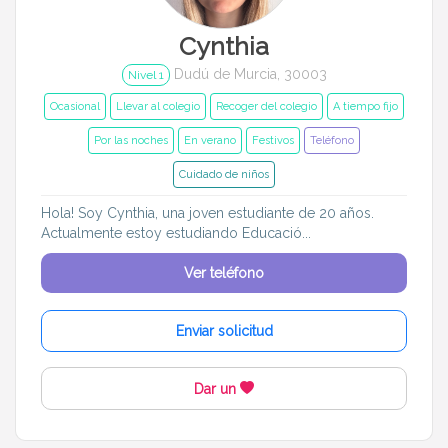
Cynthia
Dudú de Murcia, 30003
Nivel 1
Ocasional
Llevar al colegio
Recoger del colegio
A tiempo fijo
Por las noches
En verano
Festivos
Teléfono
Cuidado de niños
Hola! Soy Cynthia, una joven estudiante de 20 años.
Actualmente estoy estudiando Educació...
Ver teléfono
Enviar solicitud
Dar un