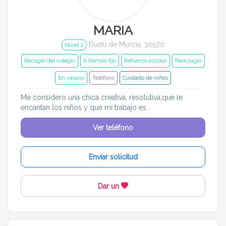
MARIA
Dudú de Murcia, 30570
Nivel 2
Recoger del colegio
A tiempo fijo
Refuerzo escolar
Para jugar
En verano
Teléfono
Cuidado de niños
Me considero una chica creativa, resolutiva,que le
encantan los niños y que mi trabajo es...
Ver teléfono
Enviar solicitud
Dar un