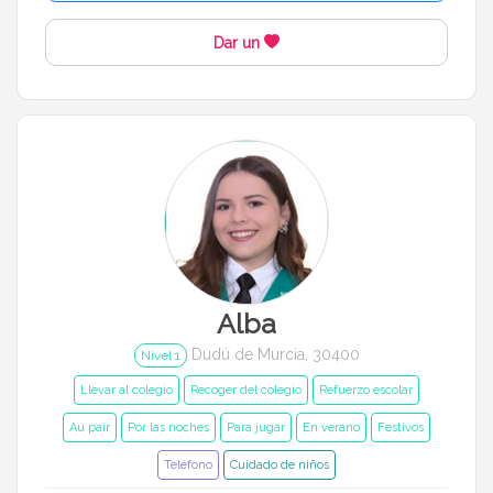
Dar un
Alba
Dudú de Murcia, 30400
Nivel 1
Llevar al colegio
Recoger del colegio
Refuerzo escolar
Au pair
Por las noches
Para jugar
En verano
Festivos
Teléfono
Cuidado de niños