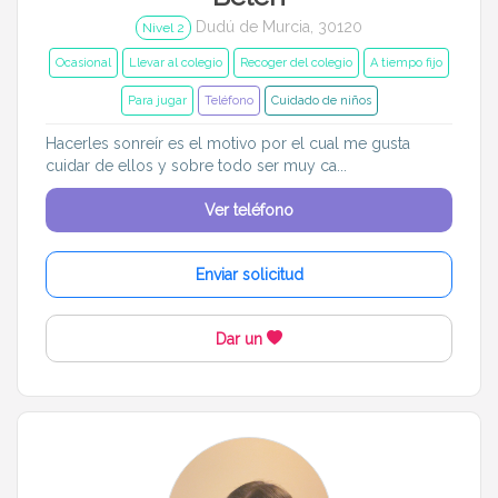
Dudú de Murcia, 30120
Nivel 2
Ocasional
Llevar al colegio
Recoger del colegio
A tiempo fijo
Para jugar
Teléfono
Cuidado de niños
Hacerles sonreír es el motivo por el cual me gusta
cuidar de ellos y sobre todo ser muy ca...
Ver teléfono
Enviar solicitud
Dar un