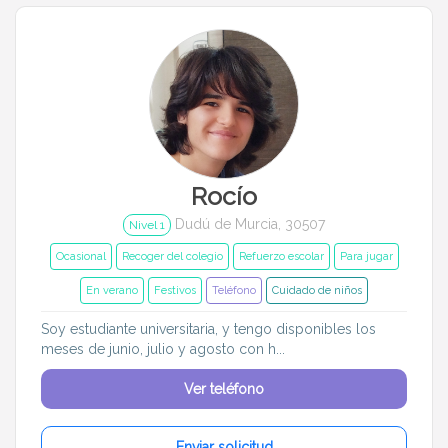
Rocío
Dudú de Murcia, 30507
Nivel 1
Ocasional
Recoger del colegio
Refuerzo escolar
Para jugar
En verano
Festivos
Teléfono
Cuidado de niños
Soy estudiante universitaria, y tengo disponibles los
meses de junio, julio y agosto con h...
Ver teléfono
Enviar solicitud