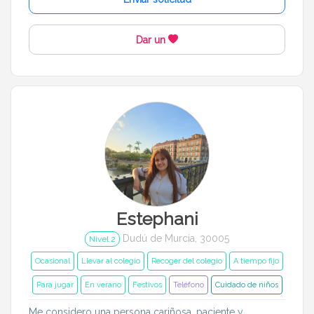
Dar un
Estephani
Dudú de Murcia, 30005
Nivel 2
Ocasional
Llevar al colegio
Recoger del colegio
A tiempo fijo
Para jugar
En verano
Festivos
Teléfono
Cuidado de niños
Me considero una persona cariñosa, paciente y