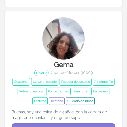
Gema
Dudú de Murcia, 30009
Nivel 2
Ocasional
Llevar al colegio
Recoger del colegio
A tiempo fijo
Refuerzo escolar
Por las noches
Para jugar
En verano
Festivos
Teléfono
Cuidado de niños
Buenas, soy una chica de 43 años ,con la carrera de
magisterio de infantil y el grado supe...