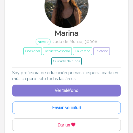
Marina
Dudú de Murcia, 30008
Nivel 2
Ocasional
Refuerzo escolar
En verano
Teléfono
Cuidado de niños
Soy profesora de educación primaria, especialidada en
música pero trato todas las áreas....
Ver teléfono
Enviar solicitud
Dar un