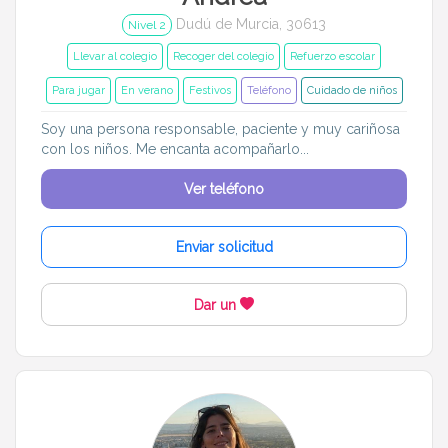
Dudú de Murcia, 30613
Nivel 2
Llevar al colegio
Recoger del colegio
Refuerzo escolar
Para jugar
En verano
Festivos
Teléfono
Cuidado de niños
Soy una persona responsable, paciente y muy cariñosa
con los niños. Me encanta acompañarlo...
Ver teléfono
Enviar solicitud
Dar un