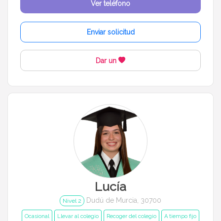
Ver teléfono
Enviar solicitud
Dar un
Lucía
Dudú de Murcia, 30700
Nivel 2
Ocasional
Llevar al colegio
Recoger del colegio
A tiempo fijo