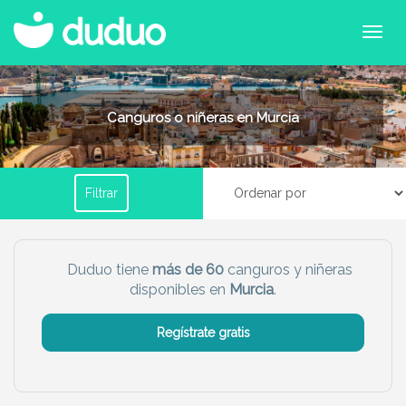
Filtrar por horario
Canguros o niñeras en Murcia
Tu dudú ideal
Filtrar
Chico
Chica
Más servicio del dudú
Duduo tiene
más de 60
canguros y niñeras
disponibles en
Murcia
.
Canguro
Profesor
Mascotas
Cuidador
Regístrate gratis
Limpieza
Manitas