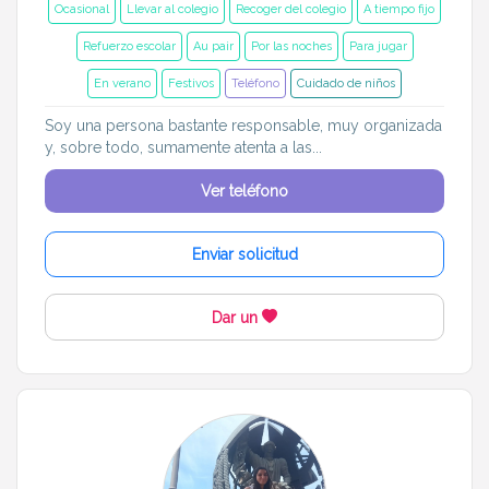
Ocasional
Llevar al colegio
Recoger del colegio
A tiempo fijo
Refuerzo escolar
Au pair
Por las noches
Para jugar
En verano
Festivos
Teléfono
Cuidado de niños
Soy una persona bastante responsable, muy organizada
y, sobre todo, sumamente atenta a las...
Ver teléfono
Enviar solicitud
Dar un