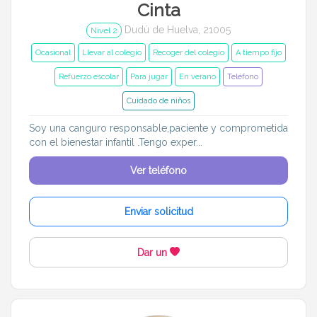
Cinta
Dudú de Huelva, 21005
Nivel 2
Ocasional
Llevar al colegio
Recoger del colegio
A tiempo fijo
Refuerzo escolar
Para jugar
En verano
Teléfono
Cuidado de niños
Soy una canguro responsable,paciente y comprometida
con el bienestar infantil .Tengo exper...
Ver teléfono
Enviar solicitud
Dar un