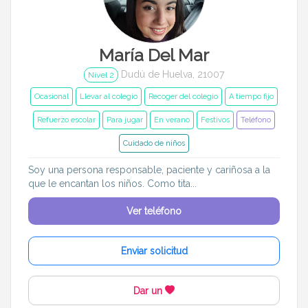
María Del Mar
Dudú de Huelva, 21007
Nivel 2
Ocasional
Llevar al colegio
Recoger del colegio
A tiempo fijo
Refuerzo escolar
Para jugar
En verano
Festivos
Teléfono
Cuidado de niños
Soy una persona responsable, paciente y cariñosa a la
que le encantan los niños. Como tita...
Ver teléfono
Enviar solicitud
Dar un