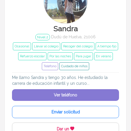
Sandra
Dudú de Huelva, 21006
Nivel 2
Ocasional
Llevar al colegio
Recoger del colegio
A tiempo fijo
Refuerzo escolar
Por las noches
Para jugar
En verano
Teléfono
Cuidado de niños
Me llamo Sandra y tengo 30 años. He estudiado la
carrera de educación infantil y un curso...
Ver teléfono
Enviar solicitud
Dar un