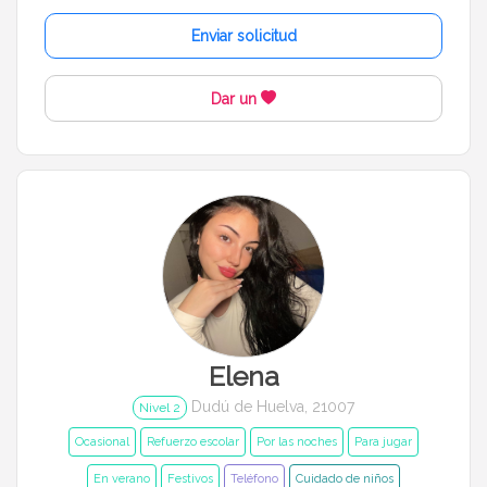
Enviar solicitud
Dar un
Elena
Dudú de Huelva, 21007
Nivel 2
Ocasional
Refuerzo escolar
Por las noches
Para jugar
En verano
Festivos
Teléfono
Cuidado de niños