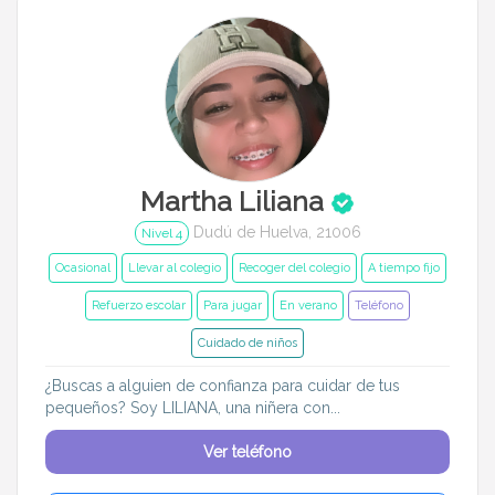
Martha Liliana
Dudú de Huelva, 21006
Nivel 4
Ocasional
Llevar al colegio
Recoger del colegio
A tiempo fijo
Refuerzo escolar
Para jugar
En verano
Teléfono
Cuidado de niños
¿Buscas a alguien de confianza para cuidar de tus
pequeños? Soy LILIANA, una niñera con...
Ver teléfono