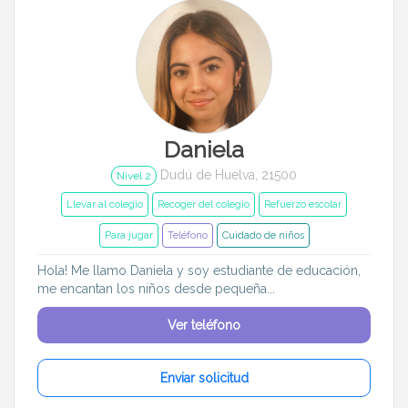
Daniela
Dudú de Huelva, 21500
Nivel 2
Llevar al colegio
Recoger del colegio
Refuerzo escolar
Para jugar
Teléfono
Cuidado de niños
Hola! Me llamo Daniela y soy estudiante de educación,
me encantan los niños desde pequeña...
Ver teléfono
Enviar solicitud