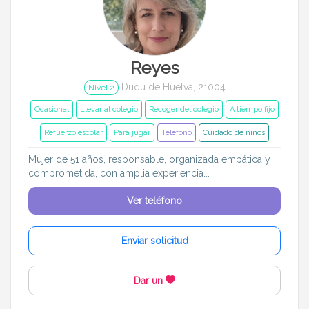
Reyes
Dudú de Huelva, 21004
Nivel 2
Ocasional
Llevar al colegio
Recoger del colegio
A tiempo fijo
Refuerzo escolar
Para jugar
Teléfono
Cuidado de niños
Mujer de 51 años, responsable, organizada empática y
comprometida, con amplia experiencia...
Ver teléfono
Enviar solicitud
Dar un