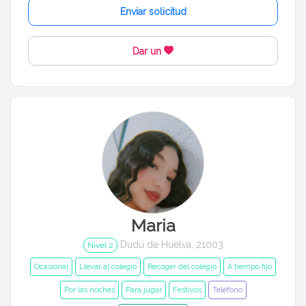
Enviar solicitud
Dar un
Maria
Dudú de Huelva, 21003
Nivel 2
Ocasional
Llevar al colegio
Recoger del colegio
A tiempo fijo
Por las noches
Para jugar
Festivos
Teléfono