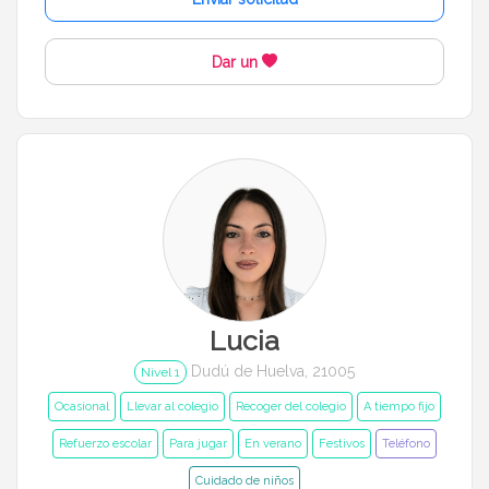
1 año a 3 años
3 años a 6 años
Dar un
6 años a 12 años
Más de 12 años
Idiomas del dudú
Cerrar
Filtrar
Lucia
Dudú de Huelva, 21005
Nivel 1
Ocasional
Llevar al colegio
Recoger del colegio
A tiempo fijo
Refuerzo escolar
Para jugar
En verano
Festivos
Teléfono
Cuidado de niños