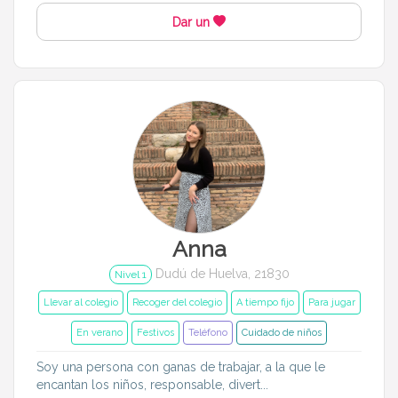
Dar un
Anna
Dudú de Huelva, 21830
Nivel 1
Llevar al colegio
Recoger del colegio
A tiempo fijo
Para jugar
En verano
Festivos
Teléfono
Cuidado de niños
Soy una persona con ganas de trabajar, a la que le
encantan los niños, responsable, divert...