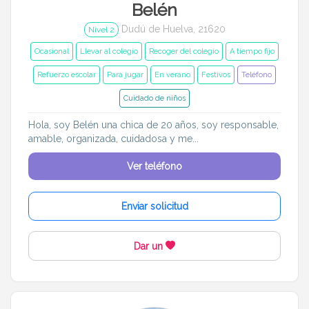
Belén
Dudú de Huelva, 21620
Nivel 2
Ocasional
Llevar al colegio
Recoger del colegio
A tiempo fijo
Refuerzo escolar
Para jugar
En verano
Festivos
Teléfono
Cuidado de niños
Hola, soy Belén una chica de 20 años, soy responsable,
amable, organizada, cuidadosa y me...
Ver teléfono
Enviar solicitud
Dar un