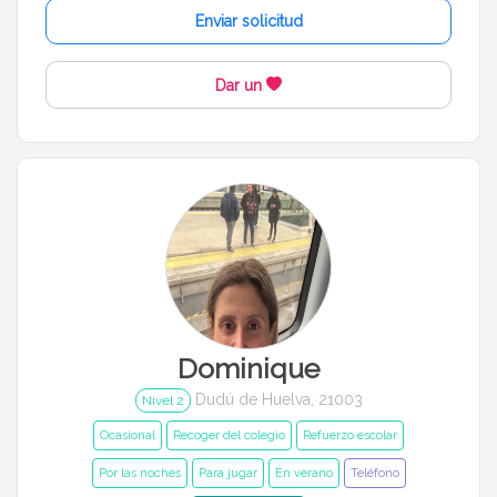
Enviar solicitud
Dar un
Dominique
Dudú de Huelva, 21003
Nivel 2
Ocasional
Recoger del colegio
Refuerzo escolar
Por las noches
Para jugar
En verano
Teléfono