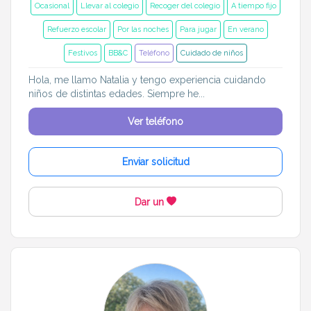
Ocasional
Llevar al colegio
Recoger del colegio
A tiempo fijo
Refuerzo escolar
Por las noches
Para jugar
En verano
Festivos
BB&C
Teléfono
Cuidado de niños
Hola, me llamo Natalia y tengo experiencia cuidando
niños de distintas edades. Siempre he...
Ver teléfono
Enviar solicitud
Dar un