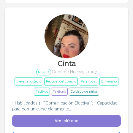
Cinta
Dudú de Huelva, 21007
Nivel 2
Llevar al colegio
Recoger del colegio
Para jugar
En verano
Festivos
Teléfono
Cuidado de niños
• Habilidades 1. **Comunicación Efectiva**: - Capacidad
para comunicarse claramente...
Ver teléfono