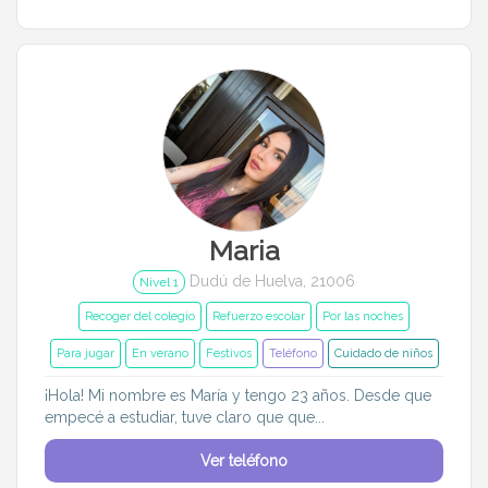
Maria
Dudú de Huelva, 21006
Nivel 1
Recoger del colegio
Refuerzo escolar
Por las noches
Para jugar
En verano
Festivos
Teléfono
Cuidado de niños
¡Hola! Mi nombre es María y tengo 23 años. Desde que
empecé a estudiar, tuve claro que que...
Ver teléfono