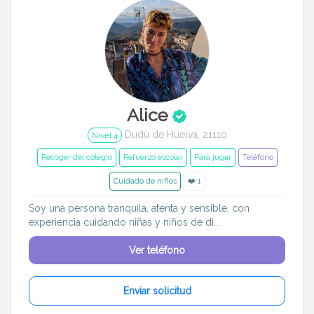
Alice
Dudú de Huelva, 21110
Nivel 4
Recoger del colegio
Refuerzo escolar
Para jugar
Teléfono
Cuidado de niños
❤️ 1
Soy una persona tranquila, atenta y sensible, con
experiencia cuidando niñas y niños de di...
Ver teléfono
Enviar solicitud