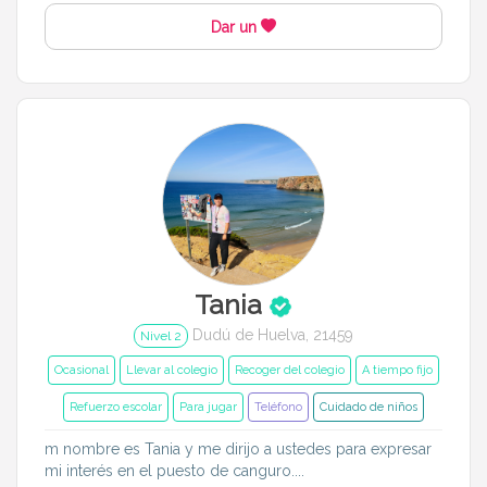
Dar un
Tania
Dudú de Huelva, 21459
Nivel 2
Ocasional
Llevar al colegio
Recoger del colegio
A tiempo fijo
Refuerzo escolar
Para jugar
Teléfono
Cuidado de niños
m nombre es Tania y me dirijo a ustedes para expresar
mi interés en el puesto de canguro....