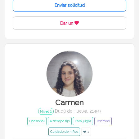
Enviar solicitud
Dar un
Carmen
Dudú de Huelva, 21459
Nivel 2
Ocasional
A tiempo fijo
Para jugar
Teléfono
Cuidado de niños
❤️ 1