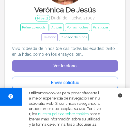
Verónica De Jesús
Dudú de Huelva, 21007
Nivel 2
Refuerzo escolar
Au pair
Por las noches
Para jugar
Teléfono
Cuidado de niños
Vivo rodeada de niños (de casi todas las edades) tanto
en la hdad como en los ensayos, ter...
Ver teléfono
Enviar solicitud
Utilizamos cookies para poder ofrecerte l
a mejor experiencia de navegación en nu
Dar un
estro sitio web. Si continuas navegando, c
onsideramos que aceptas su uso. Por favo
r, lea
nuestra política sobre cookies
para o
btener más información sobre su utilidad
y la forma de eliminarlas o bloquearlas.