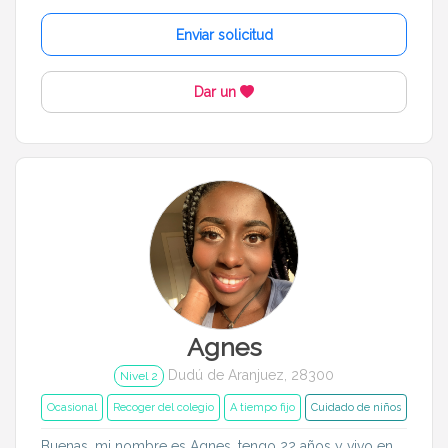
Enviar solicitud
Dar un
Agnes
Dudú de Aranjuez, 28300
Nivel 2
Ocasional
Recoger del colegio
A tiempo fijo
Cuidado de niños
Buenas, mi nombre es Agnes, tengo 22 años y vivo en