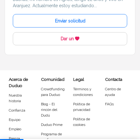
Aranjuez. Actualmente estoy estudiando...
Enviar solicitud
Dar un
Acerca de
Comunidad
Legal
Contacta
Duduo
Crowdfunding
Términos y
Centro de
para Duduo
condiciones
ayuda
Nuestra
historia
Blog - El
Política de
FAQs
rincón del
privacidad
Confianza
Dudú
Política de
Equipo
Duduo Prime
cookies
Empleo
Programa de
Prensa
confianza