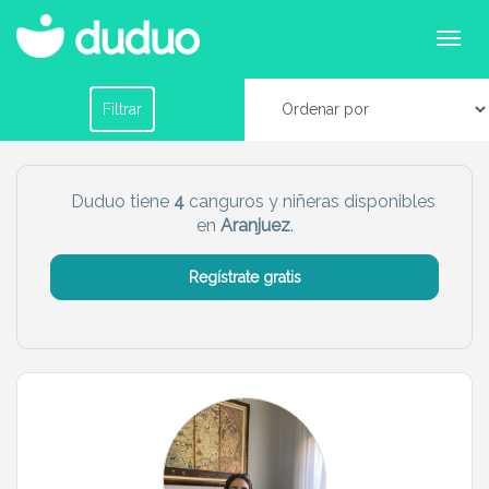
Canguros o niñeras en Aranjuez
Filtrar por horario
Filtrar
Tu dudú ideal
Duduo tiene
4
canguros y niñeras disponibles
en
Aranjuez
.
Chico
Chica
Regístrate gratis
Más servicio del dudú
Canguro
Profesor
Mascotas
Cuidador
Limpieza
Manitas