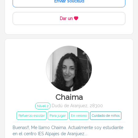
Enviar solicitud
Dar un
Chaima
Dudú de Aranjuez, 28300
Nivel 2
Refuerzo escolar
Para jugar
En verano
Cuidado de niños
Buenas!!, Me llamo Chaima. Actualmente soy estudiante
en el centro IES Alpajes de Aranjuez...