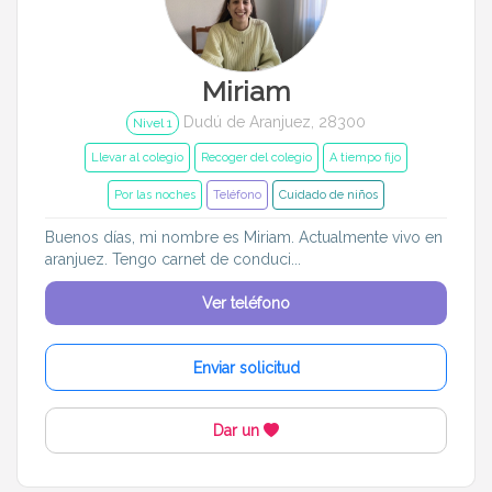
Entrenador
Asistente
Tipo de atención
Miriam
Dudú de Aranjuez, 28300
Ocasional
Llevar al colegio
Nivel 1
Llevar al colegio
Recoger del colegio
A tiempo fijo
Recoger del colegio
A tiempo fijo
Por las noches
Teléfono
Cuidado de niños
Refuerzo escolar
Au pair
Buenos días, mi nombre es Miriam. Actualmente vivo en
aranjuez. Tengo carnet de conduci...
Por las noches
Para jugar
Ver teléfono
En verano
Festivos
Enviar solicitud
BB&C
Edades de mis pequeños
Dar un
Menos de 6 meses
6 meses a 1 año