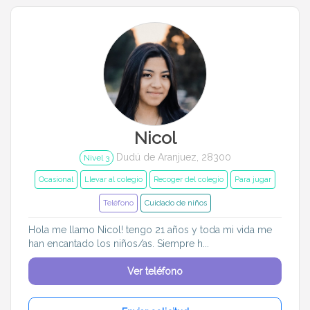
1 año a 3 años
3 años a 6 años
6 años a 12 años
Más de 12 años
Idiomas del dudú
Nicol
Cerrar
Filtrar
Dudú de Aranjuez, 28300
Nivel 3
Ocasional
Llevar al colegio
Recoger del colegio
Para jugar
Teléfono
Cuidado de niños
Hola me llamo Nicol! tengo 21 años y toda mi vida me
han encantado los niños/as. Siempre h...
Ver teléfono