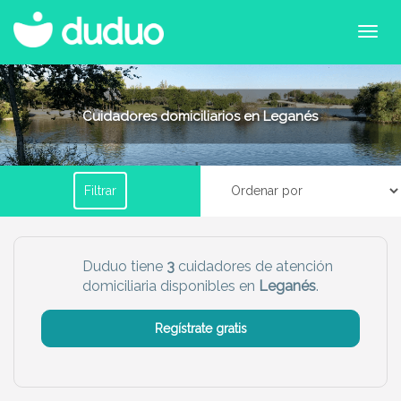
Filtrar por horario
Cuidadores domiciliarios en Leganés
Tu dudú ideal
Filtrar
Chico
Chica
Más servicio del dudú
Duduo tiene
3
cuidadores de atención
domiciliaria disponibles en
Leganés
.
Canguro
Profesor
Mascotas
Cuidador
Regístrate gratis
Limpieza
Manitas