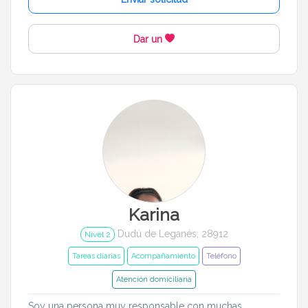
Asistencia para Alzheimer
Cocinar
Dar un
Idiomas del dudú
Cerrar
Filtrar
Karina
Dudú de Leganés, 28912
Nivel 2
Tareas diarias
Acompañamiento
Teléfono
Atención domiciliaria
Soy una persona muy responsable con muchas