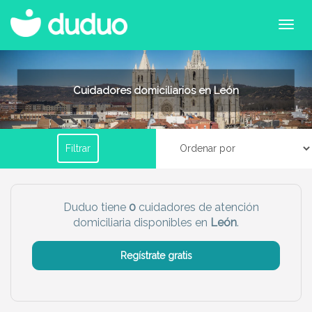
Filtrar por horario
Cuidadores domiciliarios en León
Tu dudú ideal
Filtrar
Chico
Chica
Más servicio del dudú
Duduo tiene
0
cuidadores de atención
domiciliaria disponibles en
León
.
Canguro
Profesor
Mascotas
Cuidador
Regístrate gratis
Limpieza
Manitas