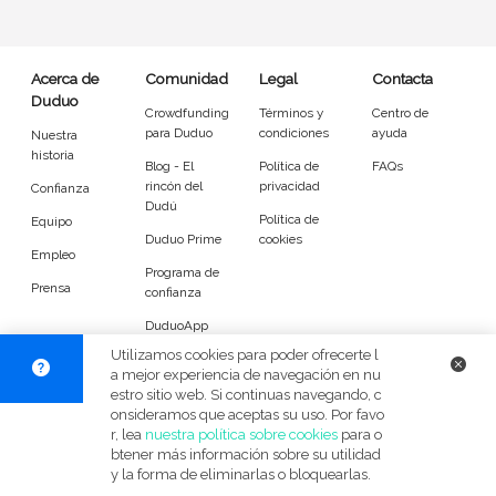
Entrenador
Asistente
Tipo de atención
Acerca de
Comunidad
Legal
Contacta
Duduo
Crowdfunding
Términos y
Centro de
Tareas diarias
Acompañamiento
para Duduo
condiciones
ayuda
Nuestra
historia
Blog - El
Política de
FAQs
Tareas
rincón del
privacidad
Confianza
Dudú
Política de
Equipo
Duduo Prime
cookies
Ayuda para levantar y colocar
Ayuda para comer
Empleo
Programa de
Prensa
Ayuda con la medicación
Acompañamiento en salidas
confianza
DuduoApp
Compra en el súper
Compras en el farmacia
para Android
Utilizamos cookies para poder ofrecerte l
a mejor experiencia de navegación en nu
Servicios de limpieza
Apoyo durante actividades
estro sitio web. Si continuas navegando, c
© Duduo 2026
Facebook
X
Instag
onsideramos que aceptas su uso. Por favo
r, lea
nuestra política sobre cookies
para o
Gestión del correo
Clasificación de documentos
btener más información sobre su utilidad
y la forma de eliminarlas o bloquearlas.
Ayuda para el aseo
Cuidado de día o de noche