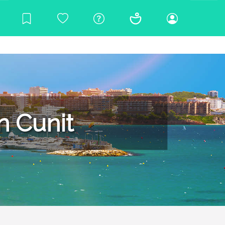
do
Domingo
:00
07:00 - 08:00
:00
08:00 - 09:00
n Cunit
:00
09:00 - 10:00
:00
10:00 - 11:00
:00
11:00 - 12:00
:00
12:00 - 13:00
:00
13:00 - 14:00
:00
14:00 - 15:00
:00
15:00 - 16:00
:00
16:00 - 17:00
:00
17:00 - 18:00
:00
18:00 - 19:00