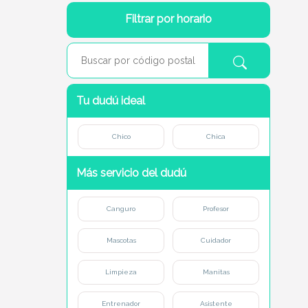
19:00 - 20:00
19
Filtrar por horario
20:00 - 21:00
20
Noche
Tu dudú ideal
Chico
Chica
Más servicio del dudú
Canguro
Profesor
Mascotas
Cuidador
Limpieza
Manitas
Entrenador
Asistente