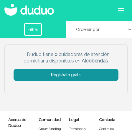
Cuidadores domiciliarios en Alcobendas
Filtrar por horario
Filtrar
Tu dudú ideal
Duduo tiene
0
cuidadores de atención
domiciliaria disponibles en
Alcobendas
.
Chico
Chica
Regístrate gratis
Más servicio del dudú
Canguro
Profesor
Mascotas
Cuidador
Acerca de
Comunidad
Legal
Contacta
Limpieza
Manitas
Duduo
Crowdfunding
Términos y
Centro de