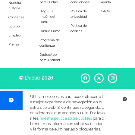
para Duduo
condiciones
ayuda
Entrenador
Asistente
Nuestra
historia
Blog - El
Política de
FAQs
rincón del
privacidad
Tipo de atención
Confianza
Dudú
Política de
Equipo
Duduo Prime
cookies
Tareas diarias
Acompañamiento
Empleo
Programa de
Prensa
confianza
Tareas
DuduoApp
para Android
Ayuda para levantar y colocar
Ayuda para comer
© Duduo 2026
Facebook
X
Instag
Ayuda con la medicación
Acompañamiento en salidas
Compra en el súper
Compras en el farmacia
Utilizamos cookies para poder ofrecerte l
a mejor experiencia de navegación en nu
Servicios de limpieza
Apoyo durante actividades
estro sitio web. Si continuas navegando, c
onsideramos que aceptas su uso. Por favo
r, lea
nuestra política sobre cookies
para o
Gestión del correo
Clasificación de documentos
btener más información sobre su utilidad
y la forma de eliminarlas o bloquearlas.
Ayuda para el aseo
Cuidado de día o de noche