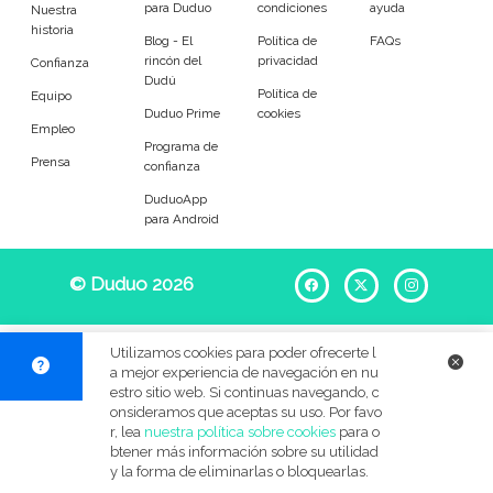
para Duduo
condiciones
ayuda
Entrenador
Asistente
Nuestra
historia
Blog - El
Política de
FAQs
rincón del
privacidad
Tipo de atención
Confianza
Dudú
Política de
Equipo
Duduo Prime
cookies
Reparaciones del hogar
Empleado de mantenimiento
Empleo
Programa de
Prensa
confianza
Tareas
DuduoApp
para Android
Desatascos
Cerrojos de puerta
© Duduo 2026
Facebook
X
Instag
Muebles
Sustitución de cisternas
Mosquiteras y cortinas
Lámparas y bombillas
Utilizamos cookies para poder ofrecerte l
a mejor experiencia de navegación en nu
Grifos
Cuadros
estro sitio web. Si continuas navegando, c
onsideramos que aceptas su uso. Por favo
r, lea
nuestra política sobre cookies
para o
Accesorios generales
Instalación eléctrica
btener más información sobre su utilidad
y la forma de eliminarlas o bloquearlas.
Jardinería
Bricolaje