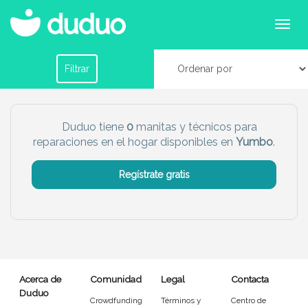
Servicios de manitas y reparaciones en Yumbo
Filtrar por horario
Filtrar
Tu dudú ideal
Duduo tiene
0
manitas y técnicos para
reparaciones en el hogar disponibles en
Yumbo
.
Chico
Chica
Regístrate gratis
Más servicio del dudú
Canguro
Profesor
Mascotas
Cuidador
Acerca de
Comunidad
Legal
Contacta
Limpieza
Manitas
Duduo
Crowdfunding
Términos y
Centro de