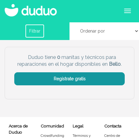
Servicios de manitas y reparaciones en Bello
Filtrar por horario
Filtrar
Tu dudú ideal
Duduo tiene
0
manitas y técnicos para
reparaciones en el hogar disponibles en
Bello
.
Chico
Chica
Regístrate gratis
Más servicio del dudú
Canguro
Profesor
Mascotas
Cuidador
Acerca de
Comunidad
Legal
Contacta
Limpieza
Manitas
Duduo
Crowdfunding
Términos y
Centro de