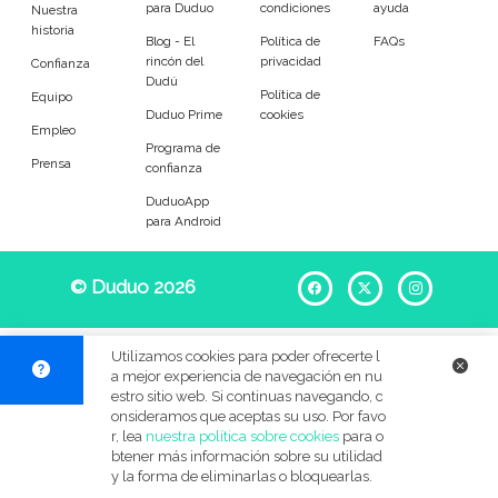
para Duduo
condiciones
ayuda
Entrenador
Asistente
Nuestra
historia
Blog - El
Política de
FAQs
rincón del
privacidad
Tipo de atención
Confianza
Dudú
Política de
Equipo
Duduo Prime
cookies
Reparaciones del hogar
Empleado de mantenimiento
Empleo
Programa de
Prensa
confianza
Tareas
DuduoApp
para Android
Desatascos
Cerrojos de puerta
© Duduo 2026
Facebook
X
Instag
Muebles
Sustitución de cisternas
Mosquiteras y cortinas
Lámparas y bombillas
Utilizamos cookies para poder ofrecerte l
a mejor experiencia de navegación en nu
Grifos
Cuadros
estro sitio web. Si continuas navegando, c
onsideramos que aceptas su uso. Por favo
r, lea
nuestra política sobre cookies
para o
Accesorios generales
Instalación eléctrica
btener más información sobre su utilidad
y la forma de eliminarlas o bloquearlas.
Jardinería
Bricolaje