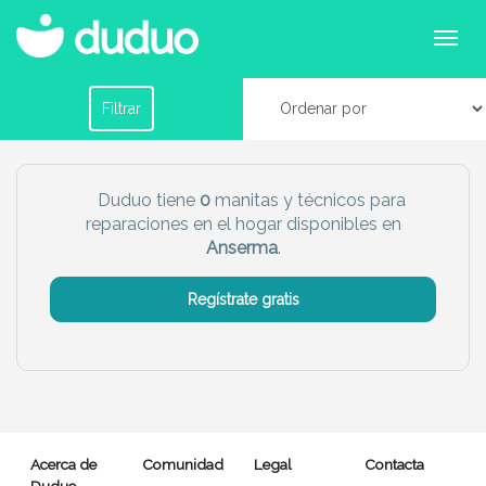
Servicios de manitas y reparaciones en Anserma
Filtrar por horario
Filtrar
Tu dudú ideal
Duduo tiene
0
manitas y técnicos para
reparaciones en el hogar disponibles en
Chico
Chica
Anserma
.
Más servicio del dudú
Regístrate gratis
Canguro
Profesor
Mascotas
Cuidador
Limpieza
Manitas
Acerca de
Comunidad
Legal
Contacta