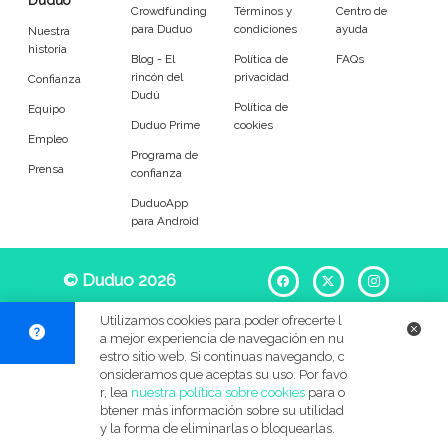
Duduo
Entrenador
Asistente
Crowdfunding
Términos y
Centro de
para Duduo
condiciones
ayuda
Nuestra
historia
Tipo de atención
Blog - El
Política de
FAQs
rincón del
privacidad
Confianza
Dudú
Política de
Equipo
Reparaciones del hogar
Empleado de mantenimiento
Duduo Prime
cookies
Empleo
Programa de
Tareas
Prensa
confianza
DuduoApp
Desatascos
Cerrojos de puerta
para Android
Muebles
Sustitución de cisternas
© Duduo 2026
Facebook
X
Instag
Mosquiteras y cortinas
Lámparas y bombillas
Utilizamos cookies para poder ofrecerte l
a mejor experiencia de navegación en nu
Grifos
Cuadros
estro sitio web. Si continuas navegando, c
onsideramos que aceptas su uso. Por favo
r, lea
nuestra política sobre cookies
para o
Accesorios generales
Instalación eléctrica
btener más información sobre su utilidad
y la forma de eliminarlas o bloquearlas.
Jardinería
Bricolaje