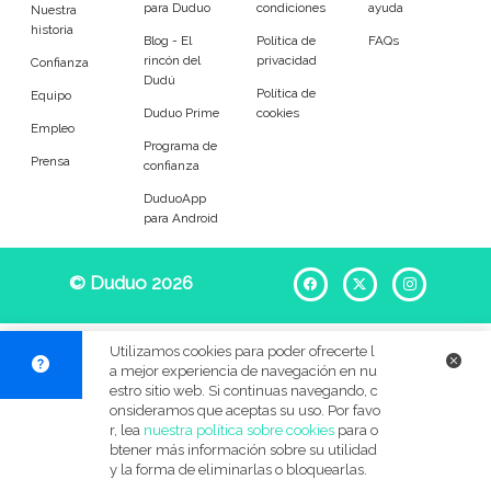
para Duduo
condiciones
ayuda
Entrenador
Asistente
Nuestra
historia
Blog - El
Política de
FAQs
rincón del
privacidad
Tipo de atención
Confianza
Dudú
Política de
Equipo
Duduo Prime
cookies
Empleada del hogar
Limpieza ocasional
Empleo
Programa de
Prensa
confianza
Limpieza de oficina
DuduoApp
para Android
Tareas
© Duduo 2026
Facebook
X
Instag
Limpieza de platos
Limpieza general
Almacenamiento
Limpieza de cristales
Utilizamos cookies para poder ofrecerte l
a mejor experiencia de navegación en nu
Lavado de ropa
Planchado
estro sitio web. Si continuas navegando, c
onsideramos que aceptas su uso. Por favo
r, lea
nuestra política sobre cookies
para o
Limpieza exterior
Jardinería
btener más información sobre su utilidad
y la forma de eliminarlas o bloquearlas.
Compras santiarias
Costura