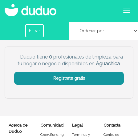
Profesionales de limpieza para tu hogar o
negocio en Aguachica
Filtrar por horario
Filtrar
Tu dudú ideal
Duduo tiene
0
profesionales de limpieza para
tu hogar o negocio disponibles en
Aguachica
.
Chico
Chica
Regístrate gratis
Más servicio del dudú
Canguro
Profesor
Mascotas
Cuidador
Acerca de
Comunidad
Legal
Contacta
Limpieza
Manitas
Duduo
Crowdfunding
Términos y
Centro de