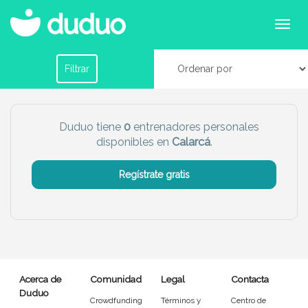
Entrenadores personales en Calarcá
Filtrar por horario
Filtrar
Tu dudú ideal
Duduo tiene
0
entrenadores personales
disponibles en
Calarcá
.
Chico
Chica
Regístrate gratis
Más servicio del dudú
Canguro
Profesor
Mascotas
Cuidador
Acerca de
Comunidad
Legal
Contacta
Limpieza
Manitas
Duduo
Crowdfunding
Términos y
Centro de