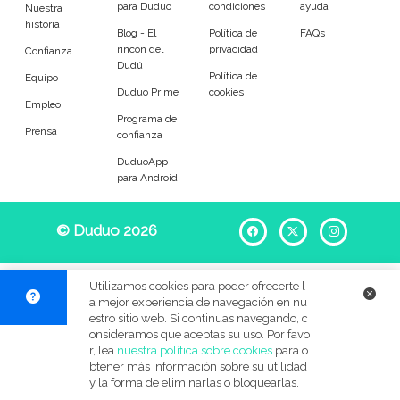
para Duduo
condiciones
ayuda
Entrenador
Asistente
Nuestra
historia
Blog - El
Política de
FAQs
rincón del
privacidad
Tipo de atención
Confianza
Dudú
Política de
Equipo
Duduo Prime
cookies
Yoga
Padel
Empleo
Programa de
Prensa
confianza
Tenis
Voleibol
DuduoApp
para Android
Pilates
P. Trainer
Idiomas del dudú
© Duduo 2026
Facebook
X
Instag
Cerrar
Filtrar
Utilizamos cookies para poder ofrecerte l
a mejor experiencia de navegación en nu
estro sitio web. Si continuas navegando, c
onsideramos que aceptas su uso. Por favo
r, lea
nuestra política sobre cookies
para o
btener más información sobre su utilidad
y la forma de eliminarlas o bloquearlas.