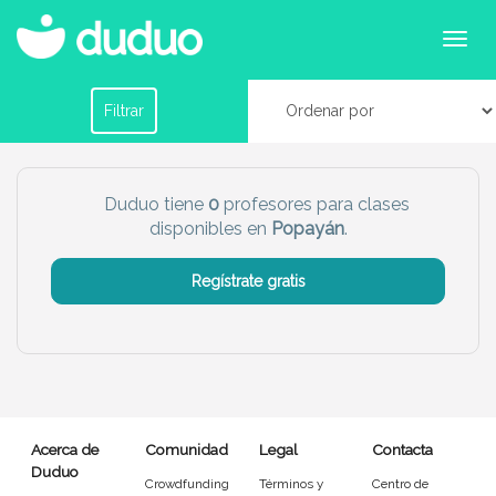
Profesores para clases particulares para primaria
y secundaria en Popayán
Filtrar por horario
Filtrar
Tu dudú ideal
Duduo tiene
0
profesores para clases
disponibles en
Popayán
.
Chico
Chica
Regístrate gratis
Más servicio del dudú
Canguro
Profesor
Mascotas
Cuidador
Acerca de
Comunidad
Legal
Contacta
Limpieza
Manitas
Duduo
Crowdfunding
Términos y
Centro de