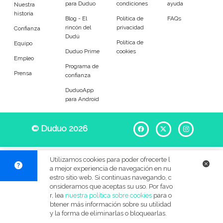
para Duduo
condiciones
ayuda
Entrenador
Asistente
Nuestra
historia
Blog - El
Política de
FAQs
rincón del
privacidad
Tipo de atención
Confianza
Dudú
Política de
Equipo
Duduo Prime
cookies
Primaria
Secundaria
Empleo
Programa de
Prensa
confianza
FP
Bachillerato
DuduoApp
para Android
Selectividad
Estudios superiores
Otros
Universitarios
© Duduo 2026
Facebook
X
Instag
Materias
Utilizamos cookies para poder ofrecerte l
a mejor experiencia de navegación en nu
Apoyo escolar
Ayuda con deberes
estro sitio web. Si continuas navegando, c
onsideramos que aceptas su uso. Por favo
r, lea
nuestra política sobre cookies
para o
Técnicas de estudio
Artes plásticas
btener más información sobre su utilidad
y la forma de eliminarlas o bloquearlas.
Artes Escénicas
Biología