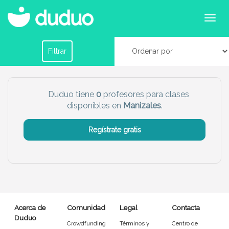
Profesores para clases particulares para primaria
y secundaria en Manizales
Filtrar por horario
Filtrar
Tu dudú ideal
Duduo tiene
0
profesores para clases
disponibles en
Manizales
.
Chico
Chica
Regístrate gratis
Más servicio del dudú
Canguro
Profesor
Mascotas
Cuidador
Acerca de
Comunidad
Legal
Contacta
Limpieza
Manitas
Duduo
Crowdfunding
Términos y
Centro de