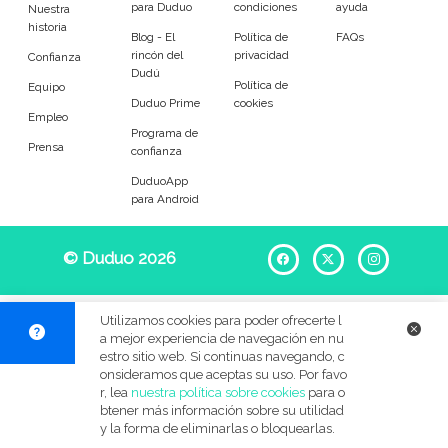
para Duduo
condiciones
ayuda
Entrenador
Asistente
Nuestra
historia
Blog - El
Política de
FAQs
rincón del
privacidad
Tipo de atención
Confianza
Dudú
Política de
Equipo
Duduo Prime
cookies
Primaria
Secundaria
Empleo
Programa de
Prensa
confianza
FP
Bachillerato
DuduoApp
para Android
Selectividad
Estudios superiores
Otros
Universitarios
© Duduo 2026
Facebook
X
Instag
Materias
Utilizamos cookies para poder ofrecerte l
a mejor experiencia de navegación en nu
Apoyo escolar
Ayuda con deberes
estro sitio web. Si continuas navegando, c
onsideramos que aceptas su uso. Por favo
r, lea
nuestra política sobre cookies
para o
Técnicas de estudio
Artes plásticas
btener más información sobre su utilidad
y la forma de eliminarlas o bloquearlas.
Artes Escénicas
Biología