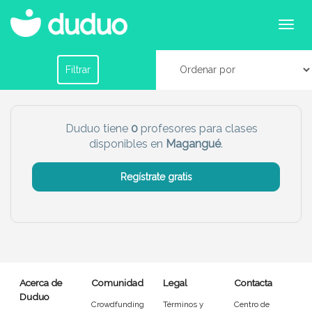
Profesores para clases particulares para primaria
y secundaria en Magangué
Filtrar por horario
Filtrar
Tu dudú ideal
Duduo tiene
0
profesores para clases
disponibles en
Magangué
.
Chico
Chica
Regístrate gratis
Más servicio del dudú
Canguro
Profesor
Mascotas
Cuidador
Acerca de
Comunidad
Legal
Contacta
Limpieza
Manitas
Duduo
Crowdfunding
Términos y
Centro de