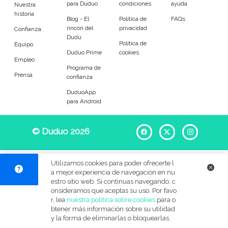
para Duduo
condiciones
ayuda
Entrenador
Asistente
Nuestra
historia
Blog - El
Política de
FAQs
rincón del
privacidad
Tipo de atención
Confianza
Dudú
Política de
Equipo
Duduo Prime
cookies
Primaria
Secundaria
Empleo
Programa de
Prensa
confianza
FP
Bachillerato
DuduoApp
para Android
Selectividad
Estudios superiores
Otros
Universitarios
© Duduo 2026
Facebook
X
Instag
Materias
Utilizamos cookies para poder ofrecerte l
a mejor experiencia de navegación en nu
Apoyo escolar
Ayuda con deberes
estro sitio web. Si continuas navegando, c
onsideramos que aceptas su uso. Por favo
r, lea
nuestra política sobre cookies
para o
Técnicas de estudio
Artes plásticas
btener más información sobre su utilidad
y la forma de eliminarlas o bloquearlas.
Artes Escénicas
Biología