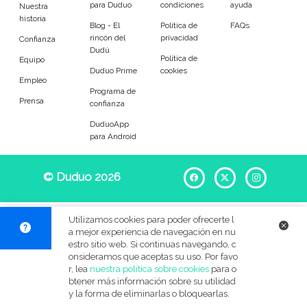
para Duduo
condiciones
ayuda
Entrenador
Asistente
Nuestra
historia
Blog - El
Política de
FAQs
rincón del
privacidad
Tipo de atención
Confianza
Dudú
Política de
Equipo
Duduo Prime
cookies
Primaria
Secundaria
Empleo
Programa de
Prensa
confianza
FP
Bachillerato
DuduoApp
para Android
Selectividad
Estudios superiores
Otros
Universitarios
© Duduo 2026
Facebook
X
Instag
Materias
Utilizamos cookies para poder ofrecerte l
a mejor experiencia de navegación en nu
Apoyo escolar
Ayuda con deberes
estro sitio web. Si continuas navegando, c
onsideramos que aceptas su uso. Por favo
r, lea
nuestra política sobre cookies
para o
Técnicas de estudio
Artes plásticas
btener más información sobre su utilidad
y la forma de eliminarlas o bloquearlas.
Artes Escénicas
Biología