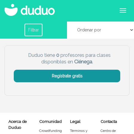
Profesores para clases particulares para primaria
y secundaria en Ciénega
Filtrar por horario
Filtrar
Tu dudú ideal
Duduo tiene
0
profesores para clases
disponibles en
Ciénega
.
Chico
Chica
Regístrate gratis
Más servicio del dudú
Canguro
Profesor
Mascotas
Cuidador
Acerca de
Comunidad
Legal
Contacta
Limpieza
Manitas
Duduo
Crowdfunding
Términos y
Centro de