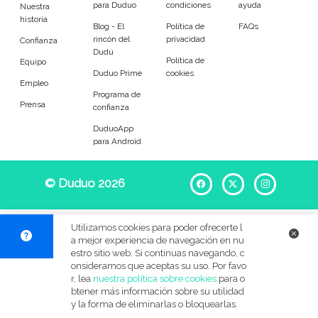
para Duduo
condiciones
ayuda
Entrenador
Asistente
Nuestra
historia
Blog - El
Política de
FAQs
rincón del
privacidad
Tipo de atención
Confianza
Dudú
Política de
Equipo
Duduo Prime
cookies
En casa del cuidador
Cuidado en mi casa
Empleo
Programa de
Prensa
confianza
Visitas diarias / comidas
Pasear a los animales
DuduoApp
para Android
Alojamiento de mascotas
Tamaño de mi mascota
© Duduo 2026
Facebook
X
Instag
Pequeños (0-7kg)
Medianos (7-18kg)
Utilizamos cookies para poder ofrecerte l
a mejor experiencia de navegación en nu
Grandes (18-45kg)
Gigantes (45+kg)
estro sitio web. Si continuas navegando, c
onsideramos que aceptas su uso. Por favo
r, lea
nuestra política sobre cookies
para o
Idiomas del dudú
btener más información sobre su utilidad
y la forma de eliminarlas o bloquearlas.