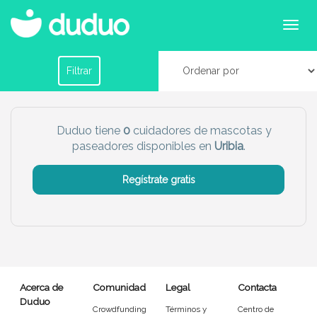
Cuidadores de mascotas en Uribia
Filtrar por horario
Filtrar
Tu dudú ideal
Duduo tiene
0
cuidadores de mascotas y
paseadores disponibles en
Uribia
.
Chico
Chica
Regístrate gratis
Más servicio del dudú
Canguro
Profesor
Mascotas
Cuidador
Acerca de
Comunidad
Legal
Contacta
Limpieza
Manitas
Duduo
Crowdfunding
Términos y
Centro de