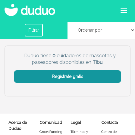
Cuidadores de mascotas en Tibu
Filtrar por horario
Filtrar
Tu dudú ideal
Duduo tiene
0
cuidadores de mascotas y
paseadores disponibles en
Tibu
.
Chico
Chica
Regístrate gratis
Más servicio del dudú
Canguro
Profesor
Mascotas
Cuidador
Acerca de
Comunidad
Legal
Contacta
Limpieza
Manitas
Duduo
Crowdfunding
Términos y
Centro de