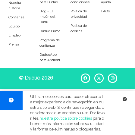
para Duduo
condiciones
ayuda
Entrenador
Asistente
Nuestra
historia
Blog - El
Política de
FAQs
rincón del
privacidad
Tipo de atención
Confianza
Dudú
Política de
Equipo
Duduo Prime
cookies
En casa del cuidador
Cuidado en mi casa
Empleo
Programa de
Prensa
confianza
Visitas diarias / comidas
Pasear a los animales
DuduoApp
para Android
Alojamiento de mascotas
Tamaño de mi mascota
© Duduo 2026
Facebook
X
Instag
Pequeños (0-7kg)
Medianos (7-18kg)
Utilizamos cookies para poder ofrecerte l
a mejor experiencia de navegación en nu
Grandes (18-45kg)
Gigantes (45+kg)
estro sitio web. Si continuas navegando, c
onsideramos que aceptas su uso. Por favo
r, lea
nuestra política sobre cookies
para o
Idiomas del dudú
btener más información sobre su utilidad
y la forma de eliminarlas o bloquearlas.