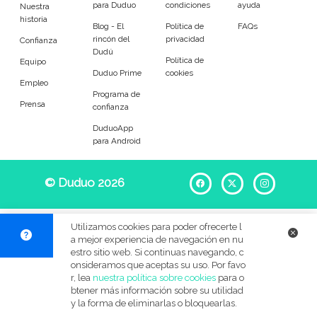
para Duduo
condiciones
ayuda
Entrenador
Asistente
Nuestra
historia
Blog - El
Política de
FAQs
rincón del
privacidad
Tipo de atención
Confianza
Dudú
Política de
Equipo
Duduo Prime
cookies
En casa del cuidador
Cuidado en mi casa
Empleo
Programa de
Prensa
confianza
Visitas diarias / comidas
Pasear a los animales
DuduoApp
para Android
Alojamiento de mascotas
Tamaño de mi mascota
© Duduo 2026
Facebook
X
Instag
Pequeños (0-7kg)
Medianos (7-18kg)
Utilizamos cookies para poder ofrecerte l
a mejor experiencia de navegación en nu
Grandes (18-45kg)
Gigantes (45+kg)
estro sitio web. Si continuas navegando, c
onsideramos que aceptas su uso. Por favo
r, lea
nuestra política sobre cookies
para o
Idiomas del dudú
btener más información sobre su utilidad
y la forma de eliminarlas o bloquearlas.