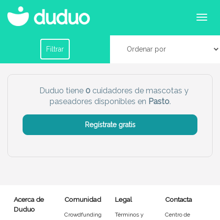
Cuidadores de mascotas en Pasto
Filtrar por horario
Filtrar
Tu dudú ideal
Duduo tiene
0
cuidadores de mascotas y
paseadores disponibles en
Pasto
.
Chico
Chica
Regístrate gratis
Más servicio del dudú
Canguro
Profesor
Mascotas
Cuidador
Acerca de
Comunidad
Legal
Contacta
Limpieza
Manitas
Duduo
Crowdfunding
Términos y
Centro de