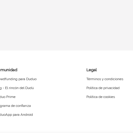
munidad
Legal
owdfunding para Duduo
Términos y condiciones
g - El rincón del Dudú
Política de privacidad
duo Prime
Política de cookies
grama de confianza
duoApp para Android