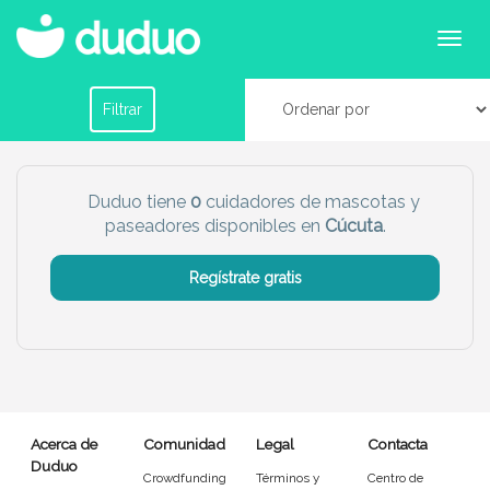
Cuidadores de mascotas en Cúcuta
Filtrar por horario
Filtrar
Tu dudú ideal
Duduo tiene
0
cuidadores de mascotas y
paseadores disponibles en
Cúcuta
.
Chico
Chica
Regístrate gratis
Más servicio del dudú
Canguro
Profesor
Mascotas
Cuidador
Acerca de
Comunidad
Legal
Contacta
Limpieza
Manitas
Duduo
Crowdfunding
Términos y
Centro de