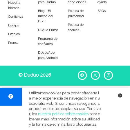
para Duduo
condiciones
ayuda
Entrenador
Asistente
Nuestra
historia
Blog - El
Política de
FAQs
rincón del
privacidad
Tipo de atención
Confianza
Dudú
Política de
Equipo
Duduo Prime
cookies
En casa del cuidador
Cuidado en mi casa
Empleo
Programa de
Prensa
confianza
Visitas diarias / comidas
Pasear a los animales
DuduoApp
para Android
Alojamiento de mascotas
Tamaño de mi mascota
© Duduo 2026
Facebook
X
Instag
Pequeños (0-7kg)
Medianos (7-18kg)
Utilizamos cookies para poder ofrecerte l
a mejor experiencia de navegación en nu
Grandes (18-45kg)
Gigantes (45+kg)
estro sitio web. Si continuas navegando, c
onsideramos que aceptas su uso. Por favo
r, lea
nuestra política sobre cookies
para o
Idiomas del dudú
btener más información sobre su utilidad
y la forma de eliminarlas o bloquearlas.