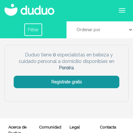
Especialistas de cuidados personales y belleza
en Pereira
Filtrar por horario
Filtrar
Tu dudú ideal
Duduo tiene
0
especialistas en belleza y
cuidado personal a domicilio disponibles en
Chico
Chica
Pereira
.
Más servicio del dudú
Regístrate gratis
Canguro
Profesor
Mascotas
Cuidador
Limpieza
Manitas
Acerca de
Comunidad
Legal
Contacta