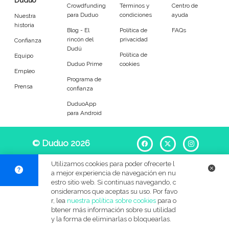
Duduo
Entrenador
Asistente
Crowdfunding
Términos y
Centro de
para Duduo
condiciones
ayuda
Nuestra
historia
Tipo de atención
Blog - El
Política de
FAQs
rincón del
privacidad
Confianza
Dudú
Política de
Equipo
Psicóloga
Fisio
Duduo Prime
cookies
Empleo
Programa de
Masajista
Nutricionista
Prensa
confianza
DuduoApp
Peluquería
Maquillaje
para Android
Pedicura
Depilación
© Duduo 2026
Facebook
X
Instag
Idiomas del dudú
Utilizamos cookies para poder ofrecerte l
a mejor experiencia de navegación en nu
estro sitio web. Si continuas navegando, c
Cerrar
Filtrar
onsideramos que aceptas su uso. Por favo
r, lea
nuestra política sobre cookies
para o
btener más información sobre su utilidad
y la forma de eliminarlas o bloquearlas.