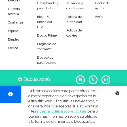
Duduo
Entrenador
Asistente
Crowdfunding
Términos y
Centro de
para Duduo
condiciones
ayuda
Nuestra
historia
Tipo de atención
Blog - El
Política de
FAQs
rincón del
privacidad
Confianza
Dudú
Política de
Equipo
Psicóloga
Fisio
Duduo Prime
cookies
Empleo
Programa de
Masajista
Nutricionista
Prensa
confianza
DuduoApp
Peluquería
Maquillaje
para Android
Pedicura
Depilación
© Duduo 2026
Facebook
X
Instag
Idiomas del dudú
Utilizamos cookies para poder ofrecerte l
a mejor experiencia de navegación en nu
estro sitio web. Si continuas navegando, c
Cerrar
Filtrar
onsideramos que aceptas su uso. Por favo
r, lea
nuestra política sobre cookies
para o
btener más información sobre su utilidad
y la forma de eliminarlas o bloquearlas.