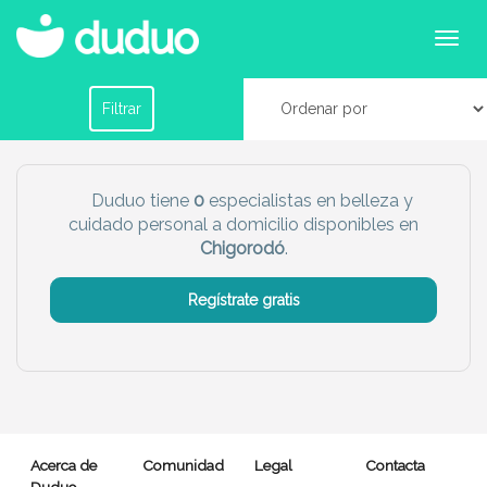
Especialistas de cuidados personales y belleza
en Chigorodó
Filtrar por horario
Filtrar
Tu dudú ideal
Duduo tiene
0
especialistas en belleza y
cuidado personal a domicilio disponibles en
Chico
Chica
Chigorodó
.
Más servicio del dudú
Regístrate gratis
Canguro
Profesor
Mascotas
Cuidador
Limpieza
Manitas
Acerca de
Comunidad
Legal
Contacta