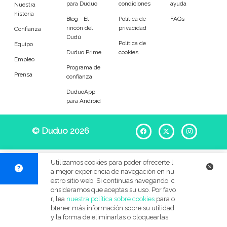
para Duduo
condiciones
ayuda
Entrenador
Asistente
Nuestra
historia
Blog - El
Política de
FAQs
rincón del
privacidad
Tipo de atención
Confianza
Dudú
Política de
Equipo
Duduo Prime
cookies
Ocasional
Llevar al colegio
Empleo
Programa de
Prensa
confianza
Recoger del colegio
A tiempo fijo
DuduoApp
para Android
Refuerzo escolar
Au pair
Por las noches
Para jugar
© Duduo 2026
Facebook
X
Instag
En verano
Festivos
Utilizamos cookies para poder ofrecerte l
a mejor experiencia de navegación en nu
BB&C
estro sitio web. Si continuas navegando, c
onsideramos que aceptas su uso. Por favo
Edades de mis pequeños
r, lea
nuestra política sobre cookies
para o
btener más información sobre su utilidad
y la forma de eliminarlas o bloquearlas.
Menos de 6 meses
6 meses a 1 año