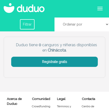
Canguros o niñeras en Chinácota
Filtrar por horario
Filtrar
Tu dudú ideal
Duduo tiene
0
canguros y niñeras disponibles
en
Chinácota
.
Chico
Chica
Regístrate gratis
Más servicio del dudú
Canguro
Profesor
Mascotas
Cuidador
Acerca de
Comunidad
Legal
Contacta
Limpieza
Manitas
Duduo
Crowdfunding
Términos y
Centro de