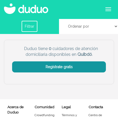
Cuidadores domiciliarios en Quibdó
Filtrar por horario
Filtrar
Tu dudú ideal
Duduo tiene
0
cuidadores de atención
domiciliaria disponibles en
Quibdó
.
Chico
Chica
Regístrate gratis
Más servicio del dudú
Canguro
Profesor
Mascotas
Cuidador
Acerca de
Comunidad
Legal
Contacta
Limpieza
Manitas
Duduo
Crowdfunding
Términos y
Centro de