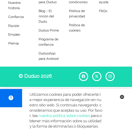
para Duduo
condiciones
ayuda
Entrenador
Asistente
Nuestra
historia
Blog - El
Política de
FAQs
rincón del
privacidad
Tipo de atención
Confianza
Dudú
Política de
Equipo
Duduo Prime
cookies
Tareas diarias
Acompañamiento
Empleo
Programa de
Prensa
confianza
Tareas
DuduoApp
para Android
Ayuda para levantar y colocar
Ayuda para comer
© Duduo 2026
Facebook
X
Instag
Ayuda con la medicación
Acompañamiento en salidas
Compra en el súper
Compras en el farmacia
Utilizamos cookies para poder ofrecerte l
a mejor experiencia de navegación en nu
Servicios de limpieza
Apoyo durante actividades
estro sitio web. Si continuas navegando, c
onsideramos que aceptas su uso. Por favo
r, lea
nuestra política sobre cookies
para o
Gestión del correo
Clasificación de documentos
btener más información sobre su utilidad
y la forma de eliminarlas o bloquearlas.
Ayuda para el aseo
Cuidado de día o de noche