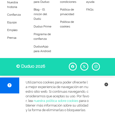
para Duduo
condiciones
ayuda
Entrenador
Asistente
Nuestra
historia
Blog - El
Política de
FAQs
rincón del
privacidad
Tipo de atención
Confianza
Dudú
Política de
Equipo
Duduo Prime
cookies
Tareas diarias
Acompañamiento
Empleo
Programa de
Prensa
confianza
Tareas
DuduoApp
para Android
Ayuda para levantar y colocar
Ayuda para comer
© Duduo 2026
Facebook
X
Instag
Ayuda con la medicación
Acompañamiento en salidas
Compra en el súper
Compras en el farmacia
Utilizamos cookies para poder ofrecerte l
a mejor experiencia de navegación en nu
Servicios de limpieza
Apoyo durante actividades
estro sitio web. Si continuas navegando, c
onsideramos que aceptas su uso. Por favo
r, lea
nuestra política sobre cookies
para o
Gestión del correo
Clasificación de documentos
btener más información sobre su utilidad
y la forma de eliminarlas o bloquearlas.
Ayuda para el aseo
Cuidado de día o de noche