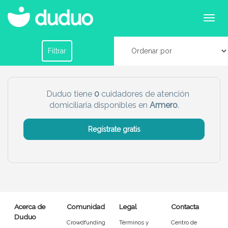
Cuidadores domiciliarios en Armero
Filtrar por horario
Filtrar
Tu dudú ideal
Duduo tiene
0
cuidadores de atención
domiciliaria disponibles en
Armero
.
Chico
Chica
Regístrate gratis
Más servicio del dudú
Canguro
Profesor
Mascotas
Cuidador
Acerca de
Comunidad
Legal
Contacta
Limpieza
Manitas
Duduo
Crowdfunding
Términos y
Centro de