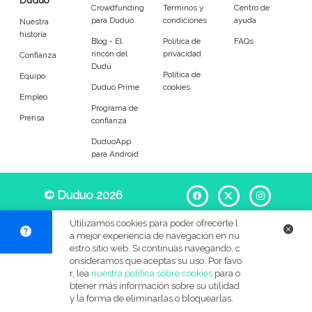
Duduo
Entrenador
Asistente
Crowdfunding
Términos y
Centro de
para Duduo
condiciones
ayuda
Nuestra
historia
Tipo de atención
Blog - El
Política de
FAQs
rincón del
privacidad
Confianza
Dudú
Política de
Equipo
Reparaciones del hogar
Empleado de mantenimiento
Duduo Prime
cookies
Empleo
Programa de
Tareas
Prensa
confianza
DuduoApp
Desatascos
Cerrojos de puerta
para Android
Muebles
Sustitución de cisternas
© Duduo 2026
Facebook
X
Instag
Mosquiteras y cortinas
Lámparas y bombillas
Utilizamos cookies para poder ofrecerte l
a mejor experiencia de navegación en nu
Grifos
Cuadros
estro sitio web. Si continuas navegando, c
onsideramos que aceptas su uso. Por favo
r, lea
nuestra política sobre cookies
para o
Accesorios generales
Instalación eléctrica
btener más información sobre su utilidad
y la forma de eliminarlas o bloquearlas.
Jardinería
Bricolaje