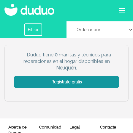
Servicios de manitas y reparaciones en Neuquén
Filtrar por horario
Filtrar
Tu dudú ideal
Duduo tiene
0
manitas y técnicos para
reparaciones en el hogar disponibles en
Chico
Chica
Neuquén
.
Más servicio del dudú
Regístrate gratis
Canguro
Profesor
Mascotas
Cuidador
Limpieza
Manitas
Acerca de
Comunidad
Legal
Contacta